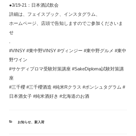
●3/19-21：日本酒試飲会
詳細は、フェイスブック、インスタグラム、
ホームページ、店頭で告知しますのでご参加くださいま
せ
.
#VINSY #東中野VINSY #ヴィンジー #東中野グルメ #東中
野ワイン
#サケディプロマ受験対策講座 #SakeDiploma試験対策講
座
#三千櫻 #三千櫻酒造 #純米Rクラス #ポンシュタグラム #
日本酒女子 #純米酒好き #北海道のお酒
カ
お知らせ
、
新入荷
テ
ゴ