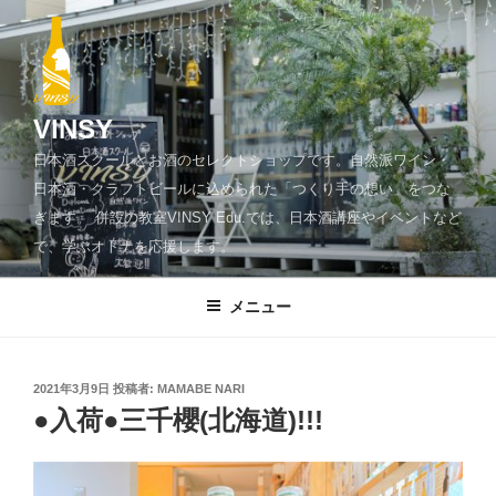
コ
ン
テ
ン
ツ
VINSY
へ
日本酒スクールとお酒のセレクトショップです。自然派ワイン・
ス
日本酒・クラフトビールに込められた「つくり手の想い」をつな
キ
ぎます。 併設の教室VINSY Edu.では、日本酒講座やイベントなど
ッ
で、学ぶオトナを応援します。
プ
メニュー
投
2021年3月9日
投稿者:
MAMABE NARI
稿
●入荷●三千櫻(北海道)!!!
日: