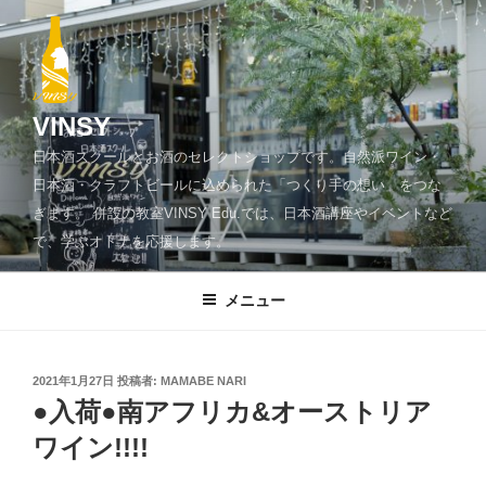
コ
ン
テ
ン
ツ
VINSY
へ
日本酒スクールとお酒のセレクトショップです。自然派ワイン・
ス
日本酒・クラフトビールに込められた「つくり手の想い」をつな
キ
ぎます。 併設の教室VINSY Edu.では、日本酒講座やイベントなど
ッ
で、学ぶオトナを応援します。
プ
メニュー
投
2021年1月27日
投稿者:
MAMABE NARI
稿
●入荷●南アフリカ&オーストリア
日:
ワイン!!!!