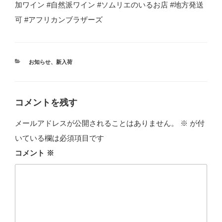
加ワイン #自然派ワイン #ソムリエのいるお店 #地方発送
可 #アフリカンブラザーズ
カ
お知らせ
、
新入荷
テ
ゴ
リ
ー
コメントを残す
メールアドレスが公開されることはありません。
※
が付
いている欄は必須項目です
コメント
※