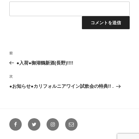
投
前
前
稿
の
●入荷●御湖鶴新酒(長野)!!!!
ナ
投
ビ
稿
次
次
ゲ
の
●お知らせ●カリフォルニアワイン試飲会の特典!! .
投
ー
稿
シ
ョ
ン
Facebook
Twitter
Instagram
メ
ー
ル