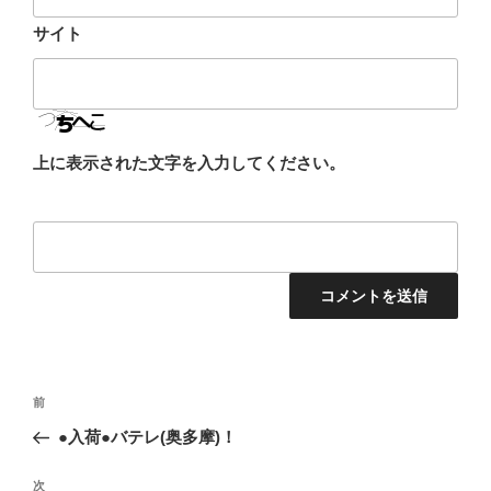
サイト
上に表示された文字を入力してください。
投
前
前
稿
の
●入荷●バテレ(奥多摩)！
ナ
投
ビ
稿
次
次