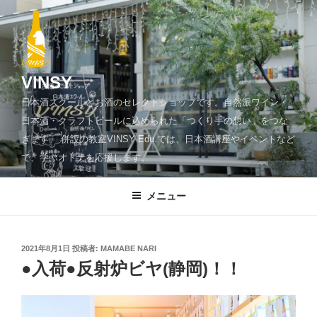
コ
ン
テ
ン
ツ
VINSY
へ
日本酒スクールとお酒のセレクトショップです。自然派ワイン・
ス
日本酒・クラフトビールに込められた「つくり手の想い」をつな
キ
ぎます。 併設の教室VINSY Edu.では、日本酒講座やイベントなど
ッ
で、学ぶオトナを応援します。
プ
メニュー
投
2021年8月1日
投稿者:
MAMABE NARI
稿
●入荷●反射炉ビヤ(静岡)！！
日: