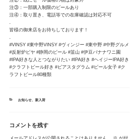
注③：一部購入制限のビールあり
注④：取り置き、電話等での在庫確認は対応不可
.
皆様の御来店をお待ちしております！
.
#VINSY #東中野VINSY #ヴィンジー #東中野 #中野グルメ
#反射炉ビヤ #静岡のビール #韮山 #伊豆バナナワニ園
#IPA好きな人とつながりたい #IPA好き #ヘイジーIPA好き
#クラフトビール好き #ビアスタグラム #ビール女子 #ク
ラフトビール80種類
カ
お知らせ
、
新入荷
テ
ゴ
リ
ー
コメントを残す
メールアドレスが公開されることはありません。
※
が付