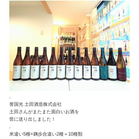
.
誉国光 土田酒造株式会社
土田さんがまたまた面白いお酒を
世に送り出しました！
.
米違い5種×麹歩合違い2種＝10種類