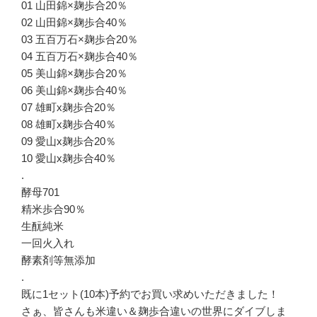
01 山田錦×麹歩合20％
02 山田錦×麹歩合40％
03 五百万石×麹歩合20％
04 五百万石×麹歩合40％
05 美山錦×麹歩合20％
06 美山錦×麹歩合40％
07 雄町x麹歩合20％
08 雄町x麹歩合40％
09 愛山x麹歩合20％
10 愛山x麹歩合40％
.
酵母701
精米歩合90％
生酛純米
一回火入れ
酵素剤等無添加
.
既に1セット(10本)予約でお買い求めいただきました！
さぁ、皆さんも米違い＆麹歩合違いの世界にダイブしま