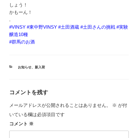
しょう！
かもーん！
.
#VINSY
#東中野VINSY
#土田酒蔵
#土田さんの挑戦
#実験
醸造10種
#群馬のお酒
カ
お知らせ
、
新入荷
テ
ゴ
リ
ー
コメントを残す
メールアドレスが公開されることはありません。
※
が付
いている欄は必須項目です
コメント
※