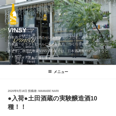
コ
ン
テ
ン
ツ
VINSY
へ
日本酒スクールとお酒のセレクトショップです。自然派ワイン・
ス
日本酒・クラフトビールに込められた「つくり手の想い」をつな
キ
ぎます。 併設の教室VINSY Edu.では、日本酒講座やイベントなど
ッ
で、学ぶオトナを応援します。
プ
メニュー
投
2020年9月18日
投稿者:
MAMABE NARI
稿
●入荷●土田酒蔵の実験醸造酒10
日:
種！！