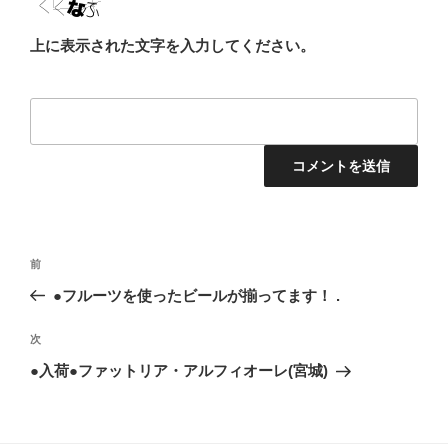
上に表示された文字を入力してください。
投
前
前
稿
の
●フルーツを使ったビールが揃ってます！ .
ナ
投
ビ
稿
次
次
ゲ
の
●入荷●ファットリア・アルフィオーレ(宮城)
投
ー
稿
シ