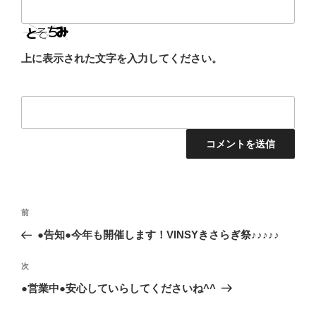
上に表示された文字を入力してください。
投
前
前
稿
の
●告知●今年も開催します！VINSYきさらぎ祭♪♪♪♪♪
ナ
投
ビ
稿
次
次
ゲ
の
●営業中●安心していらしてくださいね^^
投
ー