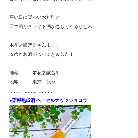
.
寒い日は暖かいお料理と
日本酒かクラフト酒が恋しくなるかと♨
.
木花之醸造所さんより、
攻めたお酒が入ってきました！
.
酒蔵 ：木花之醸造所
地域 ：東京、浅草
……………………….
●栗樽熟成酒 ヘーゼルナッツショコラ