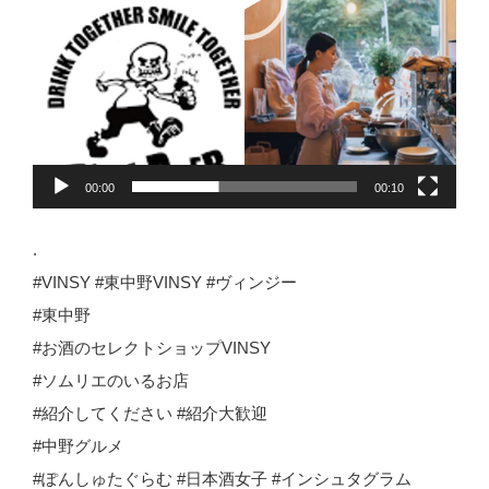
00:00
00:10
.
#VINSY #東中野VINSY #ヴィンジー
#東中野
#お酒のセレクトショップVINSY
#ソムリエのいるお店
#紹介してください #紹介大歓迎
#中野グルメ
#ぽんしゅたぐらむ #日本酒女子 #インシュタグラム