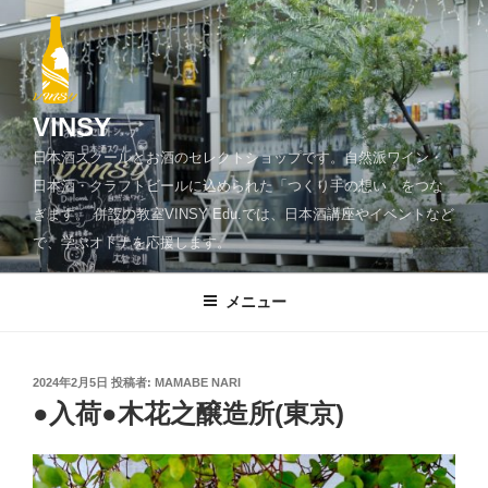
コ
ン
テ
ン
ツ
VINSY
へ
日本酒スクールとお酒のセレクトショップです。自然派ワイン・
ス
日本酒・クラフトビールに込められた「つくり手の想い」をつな
キ
ぎます。 併設の教室VINSY Edu.では、日本酒講座やイベントなど
ッ
で、学ぶオトナを応援します。
プ
メニュー
投
2024年2月5日
投稿者:
MAMABE NARI
稿
●入荷●木花之醸造所(東京)
日: