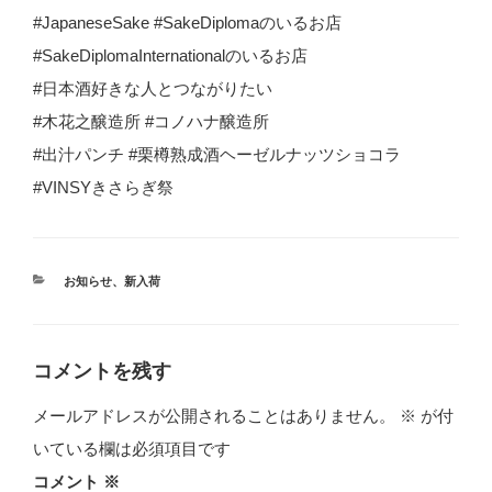
#JapaneseSake #SakeDiplomaのいるお店
#SakeDiplomaInternationalのいるお店
#日本酒好きな人とつながりたい
#木花之醸造所 #コノハナ醸造所
#出汁パンチ #栗樽熟成酒ヘーゼルナッツショコラ
#VINSYきさらぎ祭
カ
お知らせ
、
新入荷
テ
ゴ
リ
ー
コメントを残す
メールアドレスが公開されることはありません。
※
が付
いている欄は必須項目です
コメント
※