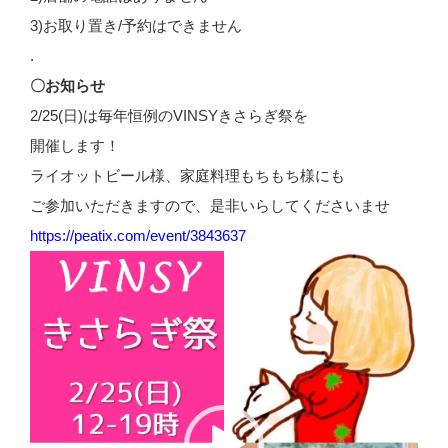
3)お取り置き/予約はできません
.
〇お知らせ
2/25(日)は毎年恒例のVINSYきさらぎ祭を
開催します！
ライオットビール様、家庭料理もちもち様にも
ご参加いただきますので、是非いらしてくださいませ
https://peatix.com/event/3843637
動
画
プ
レ
ー
ヤ
ー