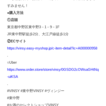
すみません！
●購入方法
①店頭
東京都中野区東中野3－1－9－1F
JR東中野駅徒歩2分、大江戸線徒歩1分
②ECサイト
https://vinsy.easy-myshop.jp/c-item-detail?ic=A000000958
.
○Uber
https://www.order.store/store/vinsy/0GSDG2cOWsaGHtNq
-uiKSA
.
#VINSY #東中野VINSY #ヴィンジー
#東中野
#お酒のセレクトショップVINSY