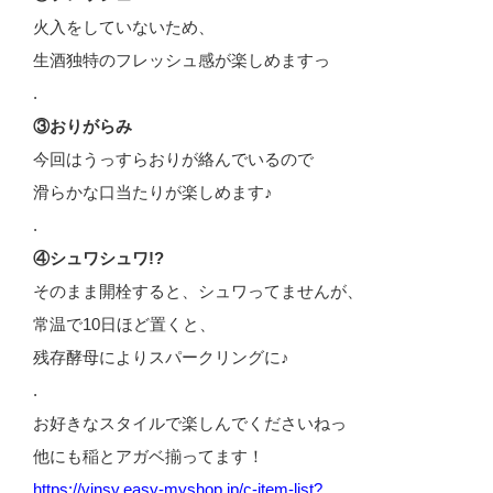
火入をしていないため、
生酒独特のフレッシュ感が楽しめますっ
.
③おりがらみ
今回はうっすらおりが絡んでいるので
滑らかな口当たりが楽しめます♪
.
④シュワシュワ!?
そのまま開栓すると、シュワってませんが、
常温で10日ほど置くと、
残存酵母によりスパークリングに♪
.
お好きなスタイルで楽しんでくださいねっ
他にも稲とアガベ揃ってます！
https://vinsy.easy-myshop.jp/c-item-list?