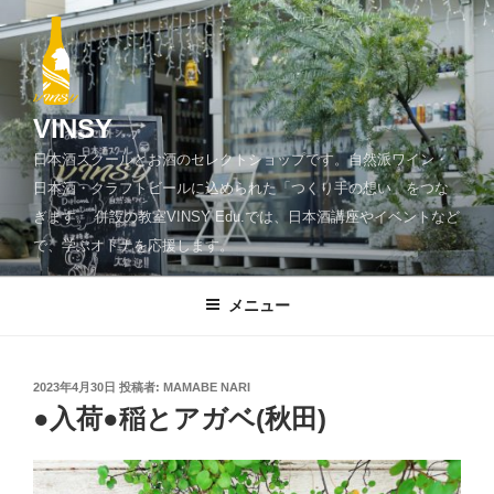
コ
ン
テ
ン
ツ
VINSY
へ
日本酒スクールとお酒のセレクトショップです。自然派ワイン・
ス
日本酒・クラフトビールに込められた「つくり手の想い」をつな
キ
ぎます。 併設の教室VINSY Edu.では、日本酒講座やイベントなど
ッ
で、学ぶオトナを応援します。
プ
メニュー
投
2023年4月30日
投稿者:
MAMABE NARI
稿
●入荷●稲とアガベ(秋田)
日: