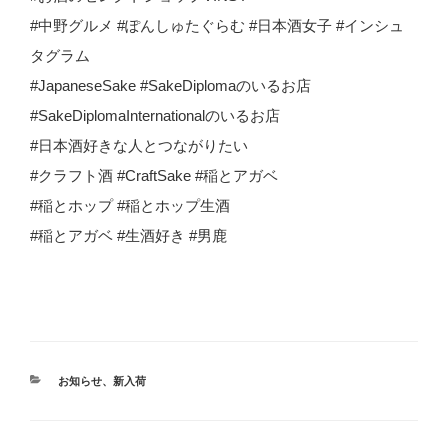
#中野グルメ #ぽんしゅたぐらむ #日本酒女子 #インシュ
タグラム
#JapaneseSake #SakeDiplomaのいるお店
#SakeDiplomaInternationalのいるお店
#日本酒好きな人とつながりたい
#クラフト酒 #CraftSake #稲とアガベ
#稲とホップ #稲とホップ生酒
#稲とアガベ #生酒好き #男鹿
カ
お知らせ
、
新入荷
テ
ゴ
リ