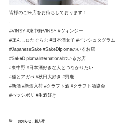
皆様のご来店をお待ちしております！
.
#VINSY #東中野VINSY #ヴィンジー
#ぽんしゅたぐらむ #日本酒女子 #インシュタグラム
#JapaneseSake #SakeDiplomaのいるお店
#SakeDiplomaInternationalのいるお店
#東中野 #日本酒好きな人とつながりたい
#稲とアガべ #秋田大好き #男鹿
#新酒 #新酒入荷 #クラフト酒 #クラフト酒協会
#ハツシボリ #生酒好き
カ
お知らせ
、
新入荷
テ
ゴ