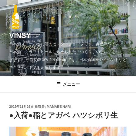
コ
ン
テ
ン
ツ
VINSY
へ
日本酒スクールとお酒のセレクトショップです。自然派ワイン・
ス
日本酒・クラフトビールに込められた「つくり手の想い」をつな
キ
ぎます。 併設の教室VINSY Edu.では、日本酒講座やイベントなど
ッ
で、学ぶオトナを応援します。
プ
メニュー
投
2022年11月26日
投稿者:
MAMABE NARI
稿
●入荷●稲とアガベ ハツシボリ生
日: