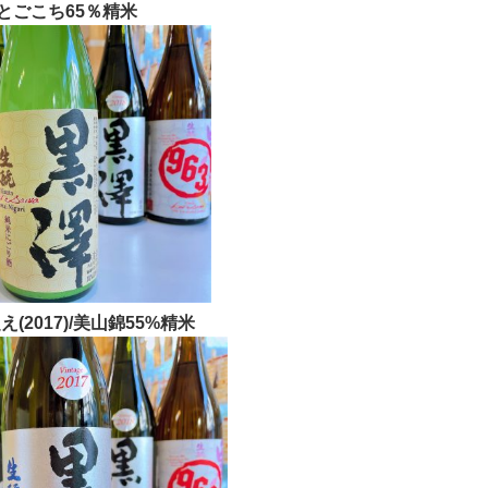
とごこち65％精米
(2017)/美山錦55%精米