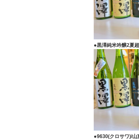
●黒澤純米吟醸2夏超え
●9630(クロサワ)/