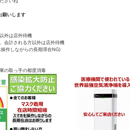
ださいね
お願いします
以外は店外待機
、会計される方以外は店外待機
ホ操作しながらの長期滞在NG)
庫の取っ手の都度消毒