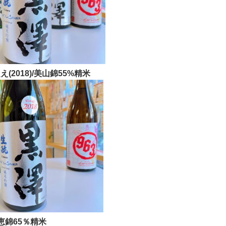
(2018)/美山錦55%精米
山恵錦65％精米