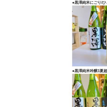
●黒澤純米にごり/ひ
●黒澤純米吟醸3夏超え