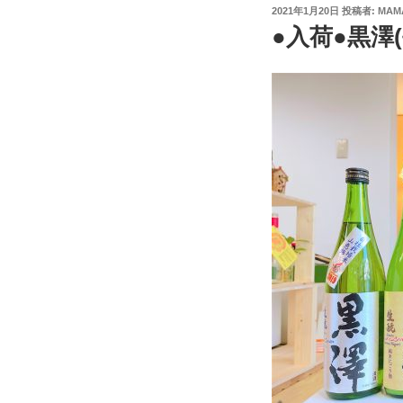
投
2021年1月20日
投稿者:
MAM
稿
●入荷●黒澤(
日: