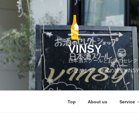
コ
ン
テ
ン
ツ
へ
VINSY
ス
キ
日本酒スクールとお酒のセレク
ッ
プ
つなぎます。 併設の教室VIN
Top
About us
Service