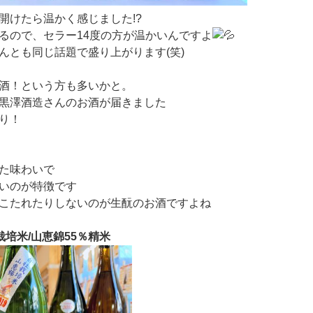
開けたら温かく感じました!?
るので、セラー14度の方が温かいんですよ
んとも同じ話題で盛り上がります(笑)
酒！という方も多いかと。
黒澤酒造さんのお酒が届きました
り！
た味わいで
いのが特徴です
こたれたりしないのが生酛のお酒ですよね
培米/山恵錦55％精米