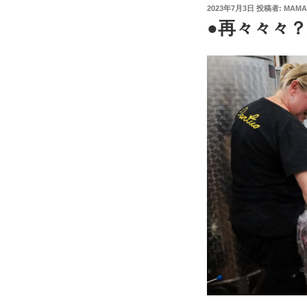
投
2023年7月3日
投稿者:
MAMA
稿
●再々々々？入
日: