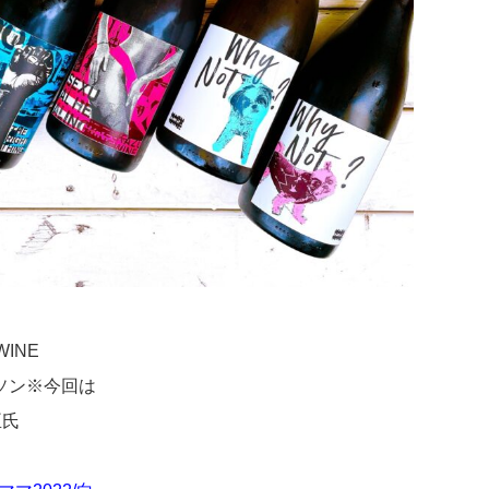
INE
ソン※今回は
臣氏