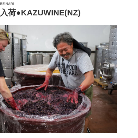
BE NARI
荷●KAZUWINE(NZ)