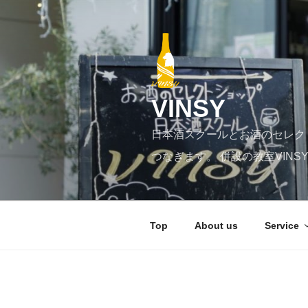
コ
ン
テ
ン
ツ
へ
VINSY
ス
キ
日本酒スクールとお酒のセレク
ッ
プ
つなぎます。 併設の教室VIN
Top
About us
Service