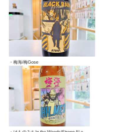
・梅海/梅Gose
・けものみちIn the Woods/Strong ALe