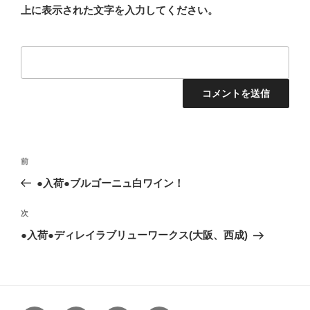
上に表示された文字を入力してください。
投
前
前
稿
の
●入荷●ブルゴーニュ白ワイン！
ナ
投
ビ
稿
次
次
ゲ
の
●入荷●ディレイラブリューワークス(大阪、西成)
投
ー
稿
シ
ョ
ン