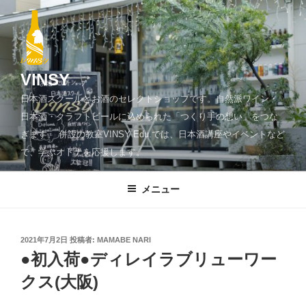
コ
ン
テ
ン
ツ
VINSY
へ
日本酒スクールとお酒のセレクトショップです。自然派ワイン・
ス
日本酒・クラフトビールに込められた「つくり手の想い」をつな
キ
ぎます。 併設の教室VINSY Edu.では、日本酒講座やイベントなど
ッ
で、学ぶオトナを応援します。
プ
メニュー
投
2021年7月2日
投稿者:
MAMABE NARI
稿
●初入荷●ディレイラブリューワー
日:
クス(大阪)