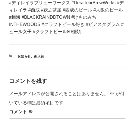
#ディレイラブリューワークス #DerailleurBrewWorks #デ
ィレイラ #西成 #萩之茶屋 #西成のビール #大阪のビール
#梅海 #BLACKRAINDDTOWN #けものみち
INTHEWOODS #クラフトビール好き #ビアスタグラム #
ビール女子 #クラフトビール80種類
カ
お知らせ
、
新入荷
テ
ゴ
リ
ー
コメントを残す
メールアドレスが公開されることはありません。
※
が付
いている欄は必須項目です
コメント
※