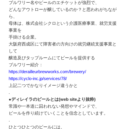
ブルワリー名やビールのエチケットが強烈で、
どんなアウトローが醸しているのか？と思われがちなが
ら、
母体は、株式会社シクロという介護医療事業、就労支援
事業を
手掛ける企業。
大阪府西成区にて障害者の方向けの就労継続支援事業と
して
醸造及びタップルームにてビールを提供する
ブルワリー紹介：
https://derailleurbrewworks.com/brewery/
https://cyclo-inc.jp/services/78/
上記二つでかなりイメージ違うかと
.
●ディレイラのビールとは(web siteより抜粋)
常識や一本道に囚われない発想やマインドで、
ビールを作り続けていくことを信念としています。
.
ひとつひとつのビールには、