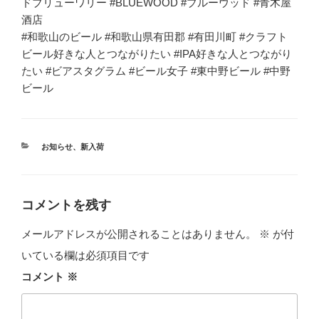
ドブリューワリー #BLUEWOOD #ブルーウッド #青木屋
酒店
#和歌山のビール #和歌山県有田郡 #有田川町 #クラフト
ビール好きな人とつながりたい #IPA好きな人とつながり
たい #ビアスタグラム #ビール女子 #東中野ビール #中野
ビール
カ
お知らせ
、
新入荷
テ
ゴ
リ
ー
コメントを残す
メールアドレスが公開されることはありません。
※
が付
いている欄は必須項目です
コメント
※