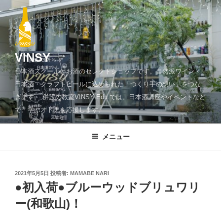
コ
ン
テ
ン
ツ
VINSY
へ
日本酒スクールとお酒のセレクトショップです。自然派ワイン・
ス
日本酒・クラフトビールに込められた「つくり手の想い」をつな
キ
ぎます。 併設の教室VINSY Edu.では、日本酒講座やイベントなど
ッ
で、学ぶオトナを応援します。
プ
メニュー
投
2021年5月5日
投稿者:
MAMABE NARI
稿
●初入荷●ブルーウッドブリュワリ
日:
ー(和歌山)！