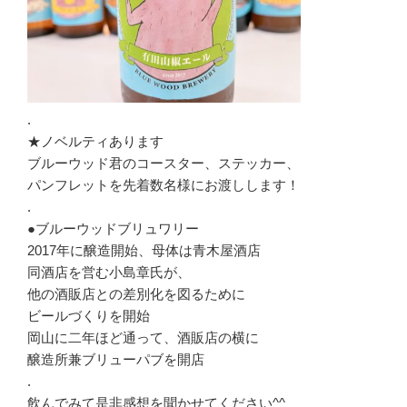
.
★ノベルティあります
ブルーウッド君のコースター、ステッカー、
パンフレットを先着数名様にお渡しします！
.
●ブルーウッドブリュワリー
2017年に醸造開始、母体は青木屋酒店
同酒店を営む小島章氏が、
他の酒販店との差別化を図るために
ビールづくりを開始
岡山に二年ほど通って、酒販店の横に
醸造所兼ブリューパブを開店
.
飲んでみて是非感想を聞かせてください^^