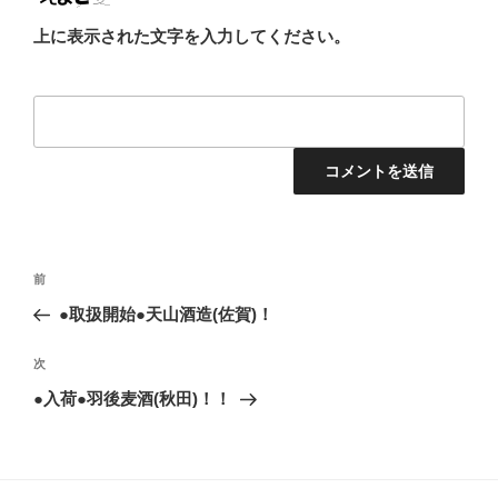
上に表示された文字を入力してください。
投
前
前
稿
の
●取扱開始●天山酒造(佐賀)！
ナ
投
ビ
稿
次
次
ゲ
の
●入荷●羽後麦酒(秋田)！！
投
ー
稿
シ
ョ