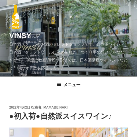
コ
ン
テ
ン
ツ
VINSY
へ
日本酒スクールとお酒のセレクトショップです。自然派ワイン・
ス
日本酒・クラフトビールに込められた「つくり手の想い」をつな
キ
ぎます。 併設の教室VINSY Edu.では、日本酒講座やイベントなど
ッ
で、学ぶオトナを応援します。
プ
メニュー
投
2022年4月2日
投稿者:
MAMABE NARI
稿
●初入荷●自然派スイスワイン♪
日: