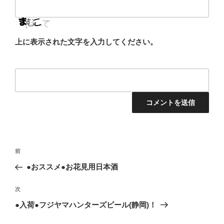
上に表示された文字を入力してください。
投
前
前
稿
の
●おススメ●お花見用日本酒
ナ
投
ビ
稿
次
次
ゲ
の
●入荷●フジヤマハンターズビール(静岡)！
投
ー