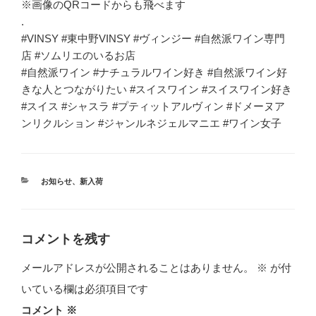
※画像のQRコードからも飛べます
.
#VINSY #東中野VINSY #ヴィンジー #自然派ワイン専門
店 #ソムリエのいるお店
#自然派ワイン #ナチュラルワイン好き #自然派ワイン好
きな人とつながりたい #スイスワイン #スイスワイン好き
#スイス #シャスラ #プティットアルヴィン #ドメーヌア
ンリクルション #ジャンルネジェルマニエ #ワイン女子
カ
お知らせ
、
新入荷
テ
ゴ
リ
ー
コメントを残す
メールアドレスが公開されることはありません。
※
が付
いている欄は必須項目です
コメント
※