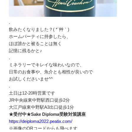
.
飲みたくなりました？( *´艸｀)
ホームパーティに持参したら、
ほぼ誰かと被ることは無く
記憶に残るかと♪
.
ミネラリーでキレイな味わいなので、
日常のお食事や、魚介とも相性が良いので
お試しくださいませ^^
.
土日は12-20時営業です
JR中央線東中野駅西口徒歩2分
大江戸線東中野駅A3出口徒歩1分
★受付中★Sake Diploma受験対策講座
https://deiploma2022.peatix.com/
※画像のQRコードからも飛べます