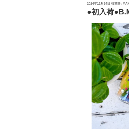
投
2024年11月24日
投稿者:
MAM
稿
●初入荷●B.M
日: