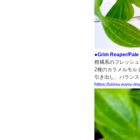
●Grim Reaper/Pale 
柑橘系のフレッシュ
2種のカラメルモル
引き出し、バランス
https://vinsy.easy-m