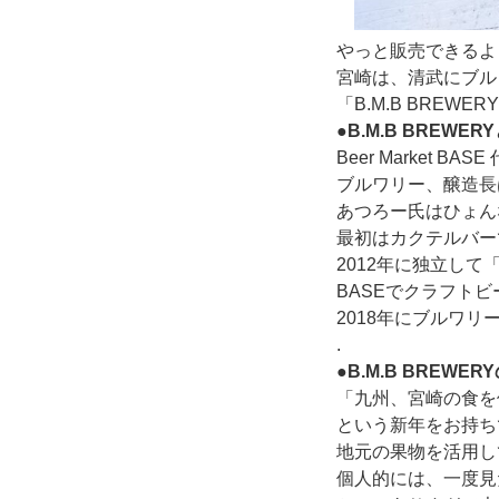
やっと販売できるよ
宮崎は、
清武にブル
「B.M.B BREWE
●B.M.B BREWER
Beer Market
ブルワリー、醸造長
あつろー氏はひょん
最初はカクテルバー
2012年に独立して「Be
BASEでクラフト
2018年にブルワリ
.
●B.M.B BREWE
「九州、宮崎の食を
という新年をお持ち
地元の果物を活用し
個人的には、一度見