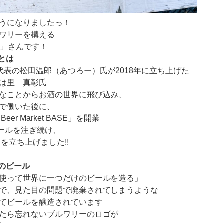
うになりましたっ！
ワリーを構える
RY」さんです！
Yとは
 BASE 代表の松田温郎（あつろー）氏が2018年に立ち上げた
は里 真彰氏
なことからお酒の世界に飛び込み、
で働いた後に、
er Market BASE」を開業
ビールを注ぎ続け、
ーを立ち上げました!!
RYのビール
使って世界に一つだけのビールを造る」
で、見た目の問題で廃棄されてしまうような
てビールを醸造されています
たら忘れないブルワリーのロゴが