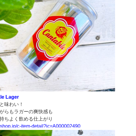
le Lager
と味わい！
がらもラガーの爽快感も
持ちよく飲める仕上がり
yshop.jp/
c-item-detail?ic=A000002490