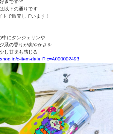
好きです^^
は以下の通りです
サイトで販売しています！
さの中にタンジェリンや
ジ系の香りが爽やかさを
少し甘味も感じる
yshop.jp/
c-item-detail?ic=A000002493