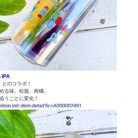
 IPA
K」とのコラボ！
める味、松脂、柑橘、
追うごとに変化！
yshop.jp/
c-item-detail?ic=A000002491