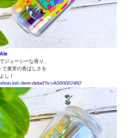
Ale
でジューシーな香り、
トで麦芽の香ばしさを
よし！
yshop.jp/
c-item-detail?ic=A000002492