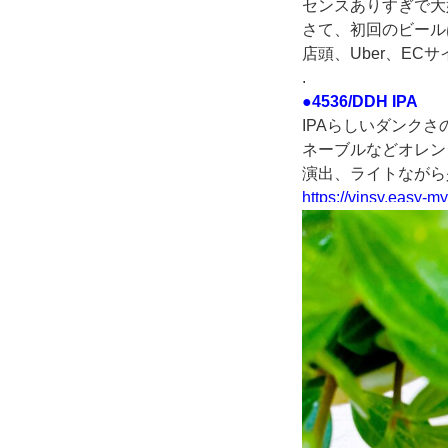
センスありすぎで大
さて、初回のビール
店頭、Uber、EC
.
●4536/DDH IPA
IPAらしいダンク
ネーブルなどオレン
演出、ライトながら
https://vinsy.easy-m