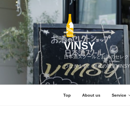
コ
ン
テ
ン
ツ
へ
VINSY
ス
キ
日本酒スクールとお酒のセレク
ッ
プ
つなぎます。 併設の教室VIN
Top
About us
Service