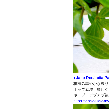
●Jane Doe/India Pa
柑橘の華やかな香り
ホップ感増し増しな
キープ！ガブガブ気
https://vinsy.easy-m