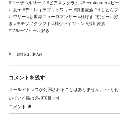
#ローザペルリーノ #ビアスタグラム #Beerstagram #ビー
ル女子 #ディレィラブリュワリー #羽後麦酒 #うしとらブ
ルワリー #新世界ニューロマンサー #桃好き #桃ビール好
き #モモゾノクラフト #桃ヴァイツェン #澄川麦酒
#フルーツビール好き
カ
お知らせ
、
新入荷
テ
ゴ
リ
ー
コメントを残す
メールアドレスが公開されることはありません。
※
が付
いている欄は必須項目です
コメント
※