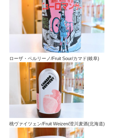
ローザ・ペルリーノ/Fruit Sour/カマド(岐阜)
桃ヴァイツェン/Fruit Weizen/澄川麦酒(北海道)