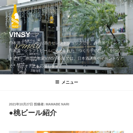
コ
ン
テ
ン
ツ
VINSY
へ
日本酒スクールとお酒のセレクトショップです。自然派ワイン・
ス
日本酒・クラフトビールに込められた「つくり手の想い」をつな
キ
ぎます。 併設の教室VINSY Edu.では、日本酒講座やイベントなど
ッ
で、学ぶオトナを応援します。
プ
メニュー
投
2021年10月27日
投稿者:
MAMABE NARI
稿
●桃ビール紹介
日: