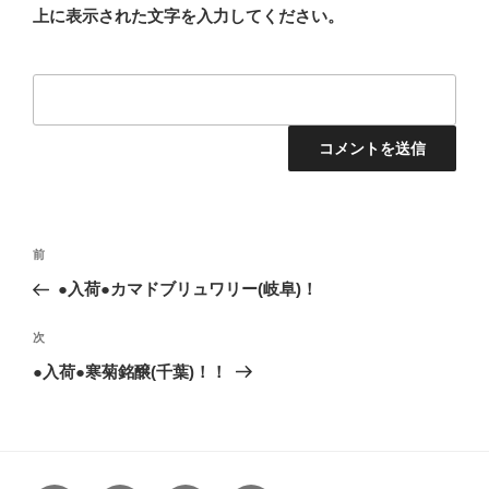
上に表示された文字を入力してください。
投
前
前
稿
の
●入荷●カマドブリュワリー(岐阜)！
ナ
投
ビ
稿
次
次
ゲ
の
●入荷●寒菊銘醸(千葉)！！
投
ー
稿
シ
ョ
ン