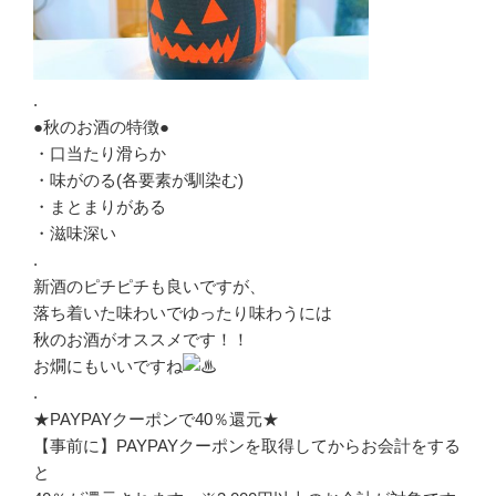
.
●秋のお酒の特徴●
・口当たり滑らか
・味がのる(各要素が馴染む)
・まとまりがある
・滋味深い
.
新酒のピチピチも良いですが、
落ち着いた味わいでゆったり味わうには
秋のお酒がオススメです！！
お燗にもいいですね
.
★PAYPAYクーポンで40％還元★
【事前に】PAYPAYクーポンを取得してからお会計をする
と