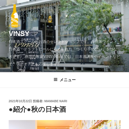
コ
ン
テ
ン
ツ
VINSY
へ
日本酒スクールとお酒のセレクトショップです。自然派ワイン・
ス
日本酒・クラフトビールに込められた「つくり手の想い」をつな
キ
ぎます。 併設の教室VINSY Edu.では、日本酒講座やイベントなど
ッ
で、学ぶオトナを応援します。
プ
メニュー
投
2021年10月22日
投稿者:
MAMABE NARI
稿
●紹介●秋の日本酒
日: