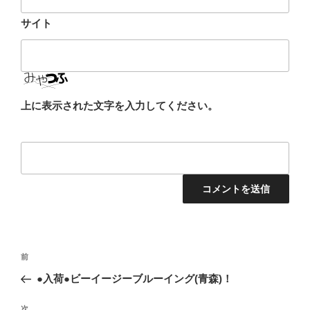
サイト
上に表示された文字を入力してください。
投
前
前
稿
の
●入荷●ビーイージーブルーイング(青森)！
ナ
投
ビ
稿
次
次