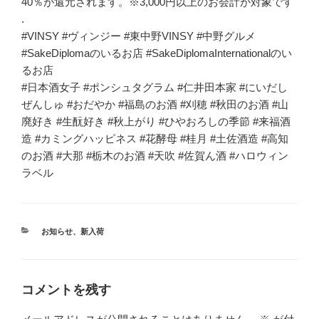
40％が還元されます。※3,000円以上のお会計が対象です
.
#VINSY #ヴィンジー #東中野VINSY #中野グルメ
#SakeDiplomaのいるお店 #SakeDiplomaInternationalのい
るお店
#日本酒女子 #ポンシュタグラム #仁井田本家 #にいだし
ぜんしゅ #おだやか #福島のお酒 #刈穂 #秋田のお酒 #山
廃好き #生酛好き #秋上がり #ひやおろしの季節 #来福酒
造 #カミングハッピネス #花酵母 #桂月 #土佐酒造 #高知
のお酒 #大那 #栃木のお酒 #天吹 #佐賀ん酒 #ハロウィン
ラベル
カ
お知らせ
、
新入荷
テ
ゴ
リ
ー
コメントを残す