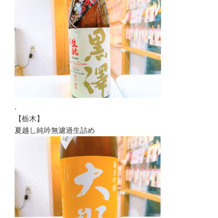
.
【栃木】
夏越し純吟無濾過生詰め