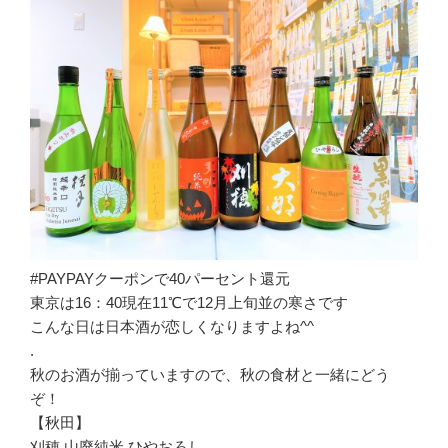
#PAYPAYクーポンで40パーセント還元
東京は16：40現在11℃で12月上旬並の寒さです
こんな日は日本酒が恋しくなりますよね^^
.
秋のお酒が揃っていますので、秋の食材と一緒にどう
ぞ！
【秋田】
刈穂 山廃純米 ひやおろし