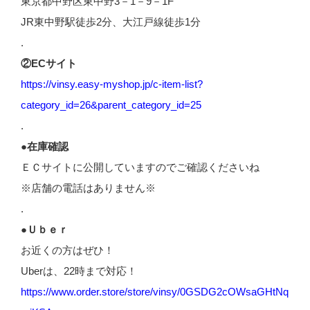
東京都中野区東中野3－1－9－1F
JR東中野駅徒歩2分、大江戸線徒歩1分
.
②ECサイト
https://vinsy.easy-myshop.jp/c-item-list?
category_id=26&parent_category_id=25
.
●在庫確認
ＥＣサイトに公開していますのでご確認くださいね
※店舗の電話はありません※
.
●Ｕｂｅｒ
お近くの方はぜひ！
Uberは、22時まで対応！
https://www.order.store/store/vinsy/0GSDG2cOWsaGHtNq