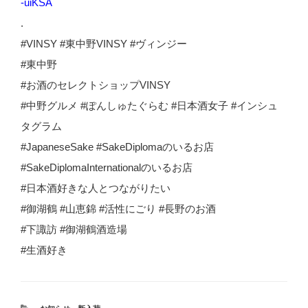
-uiKSA
.
#VINSY #東中野VINSY #ヴィンジー
#東中野
#お酒のセレクトショップVINSY
#中野グルメ #ぽんしゅたぐらむ #日本酒女子 #インシュ
タグラム
#JapaneseSake #SakeDiplomaのいるお店
#SakeDiplomaInternationalのいるお店
#日本酒好きな人とつながりたい
#御湖鶴 #山恵錦 #活性にごり #長野のお酒
#下諏訪 #御湖鶴酒造場
#生酒好き