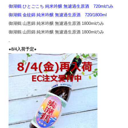
御湖鶴 ひとごこち 純米吟醸 無濾過生原酒 720mlのみ
御湖鶴 金紋錦 純米吟醸 無濾過生原酒 720/1800ml
御湖鶴 山恵錦 純米吟醸 無濾過生原酒 1800mlのみ
御湖鶴 山田錦 純米吟醸 無濾過生原酒 1800mlのみ
.
●8/4入荷予定●