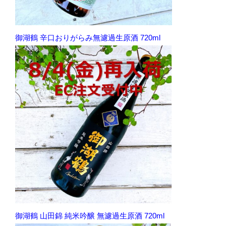
御湖鶴 辛口おりがらみ無濾過生原酒 720ml
御湖鶴 山田錦 純米吟醸 無濾過生原酒 720ml