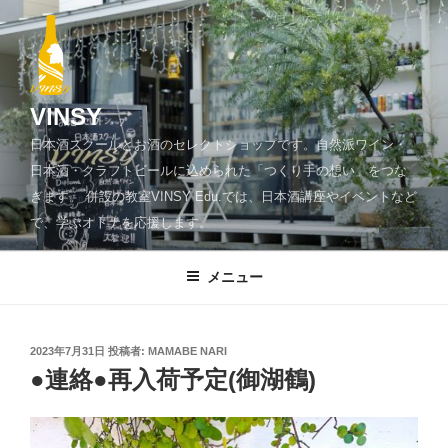
コ
ン
テ
ン
ツ
VINSY
へ
日本酒スクールとお酒のセレクトショップです。自然派ワイン・
ス
日本酒・クラフトビールに込められた「つくり手の想い」をつな
キ
ぎます。 併設の教室VINSY Edu.では、日本酒講座やイベントなど
ッ
で、学ぶオトナを応援します。
プ
メニュー
投
2023年7月31日
投稿者:
MAMABE NARI
稿
●連絡●再入荷予定(御湖鶴)
日: