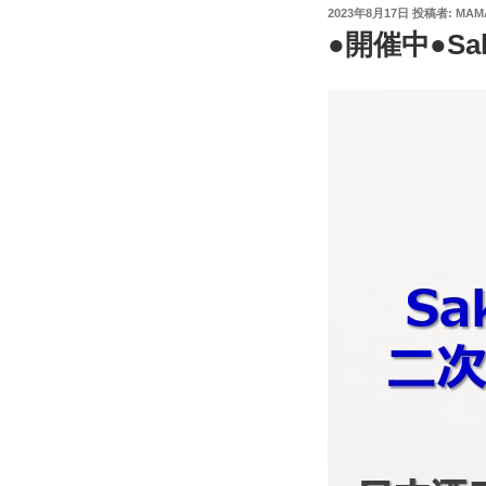
投
2023年8月17日
投稿者:
MAM
稿
●開催中●Sa
日:
動
画
プ
レ
ー
ヤ
ー