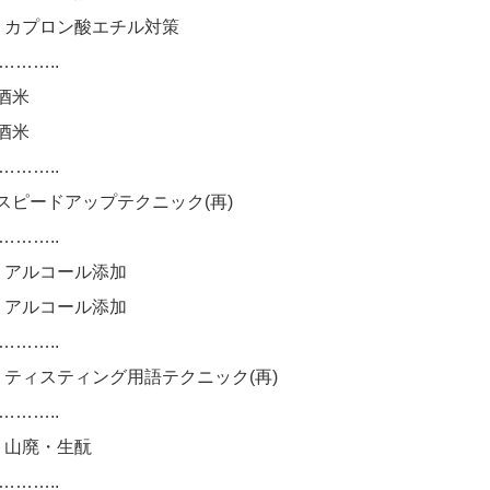
21:20 カプロン酸エチル対策
……..
0 酒米
0 酒米
……..
11:20 スピードアップテクニック(再)
……..
1:20 アルコール添加
1:20 アルコール添加
……..
-11:20 ティスティング用語テクニック(再)
……..
1:20 山廃・生酛
……..