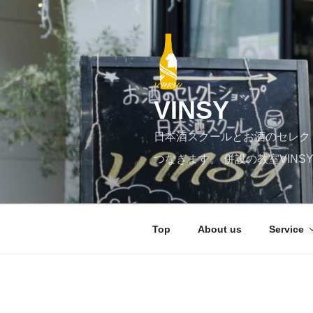
コ
ン
テ
ン
ツ
へ
VINSY
ス
キ
日本酒スクールとお酒のセレク
ッ
プ
つなぎます。 併設の教室VIN
Top
About us
Service