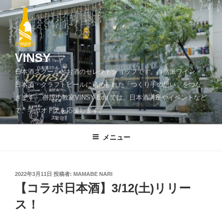
コ
ン
テ
ン
ツ
VINSY
へ
日本酒スクールとお酒のセレクトショップです。自然派ワイン・
ス
日本酒・クラフトビールに込められた「つくり手の想い」をつな
キ
ぎます。 併設の教室VINSY Edu.では、日本酒講座やイベントなど
ッ
で、学ぶオトナを応援します。
プ
メニュー
投
2022年3月11日
投稿者:
MAMABE NARI
稿
【コラボ日本酒】3/12(土)リリー
日:
ス！