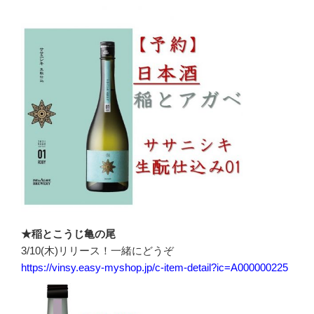
★稲とこうじ亀の尾
3/10(木)リリース！一緒にどうぞ
https://vinsy.easy-myshop.jp/c-item-detail?ic=A000000225