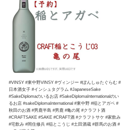
#VINSY #東中野VINSY #ヴィンジー #ぽんしゅたぐらむ #
日本酒女子 #インシュタグラム #JapaneseSake
#SakeDiplomaのいるお店 #SakeDiplomaInternationalのい
るお店 #sakeDiplomaInternational #東中野 #稲とアガベ #
秋田のお酒 #男鹿半島 #男鹿 #亀の尾 #クラフト酒
#CRAFTSAKE #SAKE #CRAFT酒 #クラフトサケ #家飲み
#宅飲み #岡住修兵 #稲とこうじ #土田酒蔵 #群馬のお酒 #