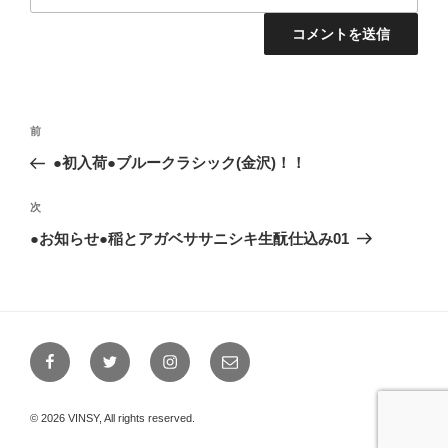
投
前
前
稿
の
●初入荷●ブルークラシック(金沢)！！
ナ
投
ビ
稿
次
次
ゲ
の
●お知らせ●稲とアガベササニシキ生酛仕込み01
投
ー
稿
シ
ョ
ン
Facebook
Twitter
Instagram
メ
ー
ル
© 2026 VINSY, All rights reserved.