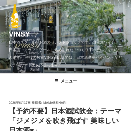
コ
ン
テ
ン
ツ
VINSY
へ
日本酒スクールとお酒のセレクトショップです。自然派ワイン・
ス
日本酒・クラフトビールに込められた「つくり手の想い」をつな
キ
ぎます。 併設の教室VINSY Edu.では、日本酒講座やイベントなど
ッ
で、学ぶオトナを応援します。
プ
メニュー
投
2026年6月17日
投稿者:
MAMABE NARI
稿
【予約不要】日本酒試飲会：テーマ
日:
「ジメジメを吹き飛ばす 美味しい
日本酒♥」