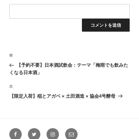
投
前
前
稿
の
【予約不要】日本酒試飲会：テーマ「梅雨でも飲みた
ナ
投
くなる日本酒」
ビ
稿
ゲ
次
次
の
ー
【限定入荷】稲とアガベ × 土田酒造 × 協会4号酵母
投
シ
稿
ョ
ン
Facebook
Twitter
Instagram
メ