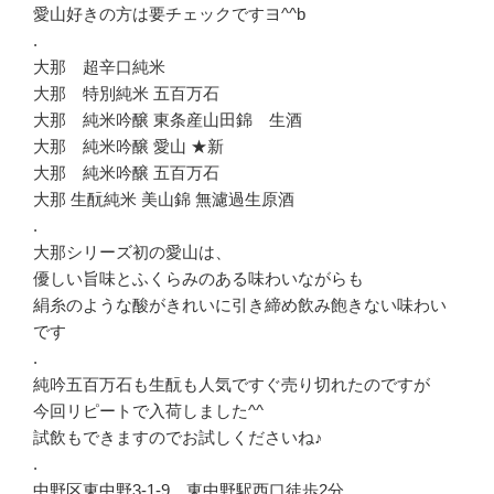
愛山好きの方は要チェックですヨ^^b
.
大那 超辛口純米
大那 特別純米 五百万石
大那 純米吟醸 東条産山田錦 生酒
大那 純米吟醸 愛山 ★新
大那 純米吟醸 五百万石
大那 生酛純米 美山錦 無濾過生原酒
.
大那シリーズ初の愛山は、
優しい旨味とふくらみのある味わいながらも
絹糸のような酸がきれいに引き締め飲み飽きない味わい
です
.
純吟五百万石も生酛も人気ですぐ売り切れたのですが
今回リピートで入荷しました^^
試飲もできますのでお試しくださいね♪
.
中野区東中野3-1-9 東中野駅西口徒歩2分