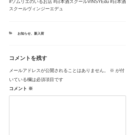
#ソムリエのいるお店 #日本酒スクールVINSYEdu #日本酒
スクールヴィンジーエデュ
カ
お知らせ
、
新入荷
テ
ゴ
リ
ー
コメントを残す
メールアドレスが公開されることはありません。
※
が付
いている欄は必須項目です
コメント
※