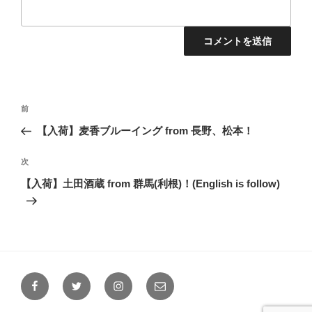
投
前
前
稿
の
【入荷】麦香ブルーイング from 長野、松本！
ナ
投
ビ
稿
次
次
ゲ
の
【入荷】土田酒蔵 from 群馬(利根)！(English is follow)
投
ー
稿
シ
ョ
ン
Facebook
Twitter
Instagram
メ
ー