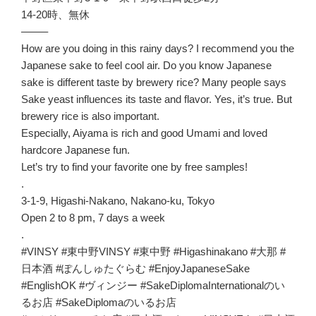
14-20時、無休
——–
How are you doing in this rainy days? I recommend you the
Japanese sake to feel cool air. Do you know Japanese
sake is different taste by brewery rice? Many people says
Sake yeast influences its taste and flavor. Yes, it’s true. But
brewery rice is also important.
Especially, Aiyama is rich and good Umami and loved
hardcore Japanese fun.
Let’s try to find your favorite one by free samples!
.
3-1-9, Higashi-Nakano, Nakano-ku, Tokyo
Open 2 to 8 pm, 7 days a week
.
#VINSY #東中野VINSY #東中野 #Higashinakano #大那 #
日本酒 #ぽんしゅたぐらむ #EnjoyJapaneseSake
#EnglishOK #ヴィンジー #SakeDiplomaInternationalのい
るお店 #SakeDiplomaのいるお店