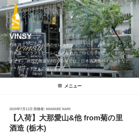
コ
ン
テ
ン
ツ
VINSY
へ
日本酒スクールとお酒のセレクトショップです。自然派ワイン・
ス
日本酒・クラフトビールに込められた「つくり手の想い」をつな
キ
ぎます。 併設の教室VINSY Edu.では、日本酒講座やイベントなど
ッ
で、学ぶオトナを応援します。
プ
メニュー
投
2020年7月11日
投稿者:
MAMABE NARI
稿
【入荷】大那愛山&他 from菊の里
日:
酒造 (栃木)