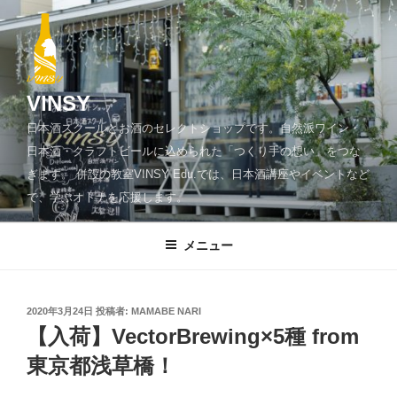
コ
ン
テ
ン
ツ
VINSY
へ
日本酒スクールとお酒のセレクトショップです。自然派ワイン・
ス
日本酒・クラフトビールに込められた「つくり手の想い」をつな
キ
ぎます。 併設の教室VINSY Edu.では、日本酒講座やイベントなど
ッ
で、学ぶオトナを応援します。
プ
メニュー
投
2020年3月24日
投稿者:
MAMABE NARI
稿
【入荷】VectorBrewing×5種 from
日:
東京都浅草橋！