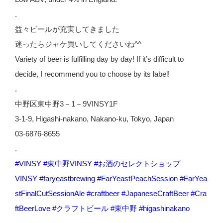
.
益々ビールが充実してきました
迷ったらジャケ買いしてくださいね^^
Variety of beer is fulfilling day by day! If it’s difficult to
decide, I recommend you to choose by its label!
.
中野区東中野3－1－9VINSY1F
3-1-9, Higashi-nakano, Nakano-ku, Tokyo, Japan
03-6876-8655
.
#
VINSY
#
東中野VINSY
#
お酒のセレクトショップ
VINSY
#
faryeastbrewing
#
FarYeastPeachSession
#
FarYea
stFinalCutSessionAle
#
craftbeer
#
JapaneseCraftBeer
#
Cra
ftBeerLove
#
クラフトビール
#
東中野
#
higashinakano