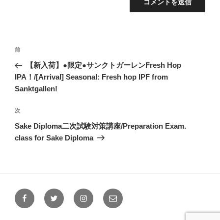
投
前
前
稿
の
【新入荷】●限定●サンクトガーレンFresh Hop
ナ
投
IPA！/[Arrival] Seasonal: Fresh hop IPF from
ビ
稿
Sanktgallen!
ゲ
次
次
ー
の
シ
Sake Diploma二次試験対策講座/Preparation Exam.
投
class for Sake Diploma
ョ
稿
ン
Facebook
Twitter
Instagram
メ
ー
ル