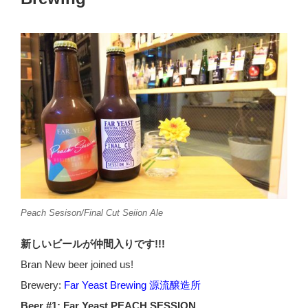
Peach Sesison/Final Cut Seiion Ale
新しいビールが仲間入りです!!!
Bran New beer joined us!
Brewery:
Far Yeast Brewing 源流醸造所
Beer #1: Far Yeast PEACH SESSION