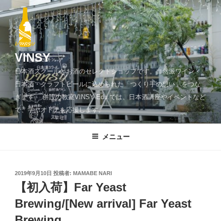
コ
ン
テ
ン
ツ
VINSY
へ
日本酒スクールとお酒のセレクトショップです。自然派ワイン・
ス
日本酒・クラフトビールに込められた「つくり手の想い」をつな
キ
ぎます。 併設の教室VINSY Edu.では、日本酒講座やイベントなど
ッ
で、学ぶオトナを応援します。
プ
メニュー
投
2019年9月10日
投稿者:
MAMABE NARI
稿
【初入荷】Far Yeast
日:
Brewing/[New arrival] Far Yeast
Brewing