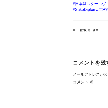
#日本酒スクールヴ
#SakeDiploma二
カ
お知らせ
、
講座
テ
ゴ
リ
ー
コメントを残
メールアドレスが公
コメント
※