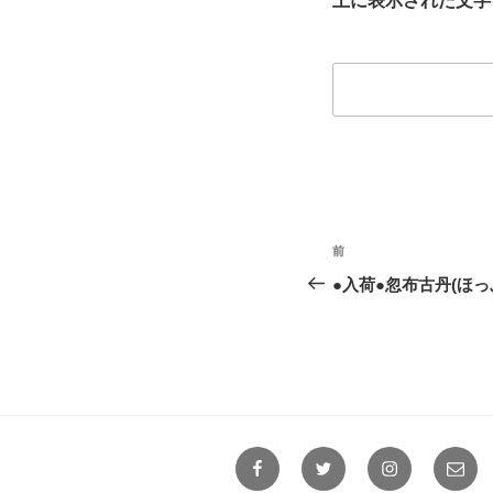
上に表示された文字
投
前
前
稿
の
●入荷●忽布古丹(ほっ
投
ナ
稿
ビ
ゲ
ー
Facebook
Twitter
Instagram
メ
シ
ー