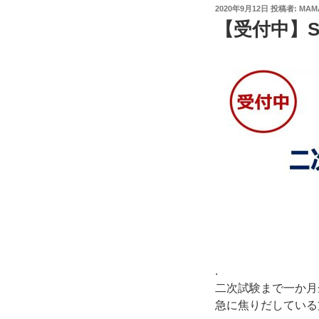
投
2020年9月12日
投稿者:
MAM
稿
【受付中】Sa
日:
.
二次試験まで一か月
急に焦りだしている