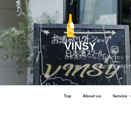
コ
ン
テ
ン
ツ
へ
VINSY
ス
キ
日本酒スクールとお酒のセレク
ッ
プ
つなぎます。 併設の教室VIN
Top
About us
Service