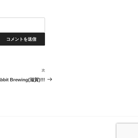
次
次
の
bit Brewing(滋賀)!!!
投
稿