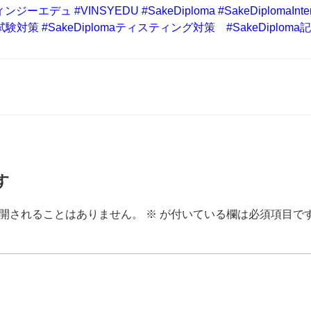
ィンジーエデュ
#VINSYEDU
#SakeDiploma
#SakeDiplomaInter
次試験対策
#SakeDiplomaティスティング対策
#SakeDiplom
す
開されることはありません。
※
が付いている欄は必須項目で