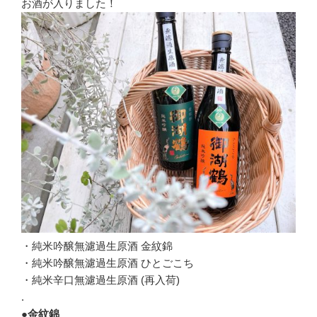
お酒が入りました！
・純米吟醸無濾過生原酒 金紋錦
・純米吟醸無濾過生原酒 ひとごこち
・純米辛口無濾過生原酒 (再入荷)
.
●金紋錦