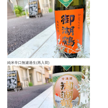
純米辛口無濾過生(再入荷)