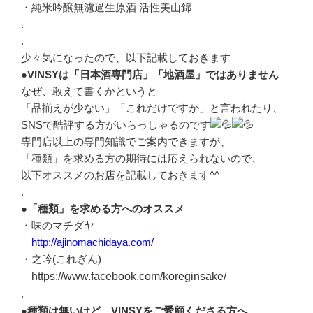
・純米吟醸無濾過生原酒 活性美山錦
.
.
少々気になったので、以下記載しておきます
●VINSYは「日本酒専門店」「地酒屋」ではありません
なぜ、敢えて書くかというと
「品揃えが少ない」「これだけですか」と言われたり、
SNSで酷評する方がいらっしゃるのです
専門店以上の専門知識でご案内できますが、
「種類」を求める方の期待には応えられないので、
以下オススメのお店を記載しておきます^^
.
●「種類」を求める方へのオススメ
・味のマチダヤ
http://ajinomachidaya.com/
・之吟(これぎん)
https://www.facebook.com/koreginsake/
.
●種類は無いけど、VINSYをご愛顧くださる方へ