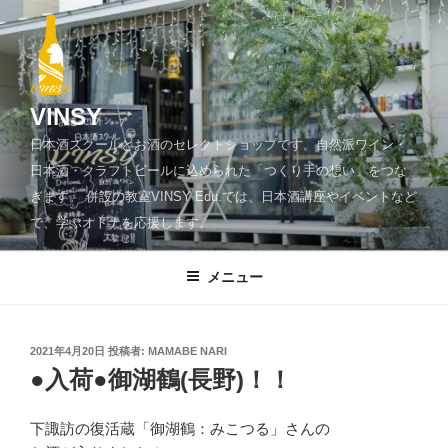
コ
ン
テ
ン
ツ
VINSY
へ
日本酒スクールとお酒のセレクトショップです。自然派ワイン・
ス
日本酒・クラフトビールに込められた「つくり手の想い」をつな
キ
ぎます。 併設の教室VINSY Edu.では、日本酒講座やイベントなど
ッ
で、学ぶオトナを応援します。
プ
メニュー
投
2021年4月20日
投稿者:
MAMABE NARI
稿
●入荷●御湖鶴(長野)！！
日:
下諏訪の復活蔵「御湖鶴：みこつる」さんの