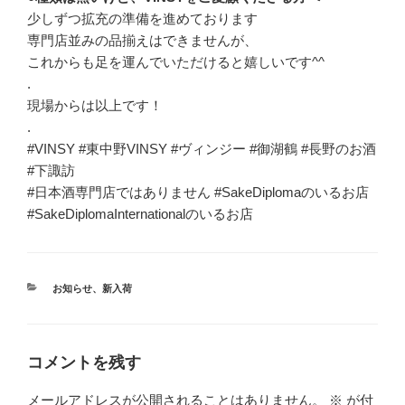
少しずつ拡充の準備を進めております
専門店並みの品揃えはできませんが、
これからも足を運んでいただけると嬉しいです^^
.
現場からは以上です！
.
#VINSY #東中野VINSY #ヴィンジー #御湖鶴 #長野のお酒
#下諏訪
#日本酒専門店ではありません #SakeDiplomaのいるお店
#SakeDiplomaInternationalのいるお店
カ
お知らせ
、
新入荷
テ
ゴ
リ
ー
コメントを残す
メールアドレスが公開されることはありません。
※
が付