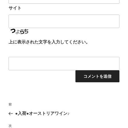
サイト
上に表示された文字を入力してください。
投
前
前
稿
の
●入荷●オーストリアワイン♪
ナ
投
ビ
稿
次
次