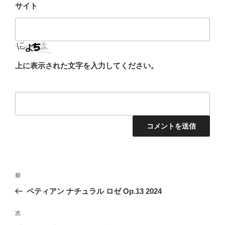
サイト
上に表示された文字を入力してください。
投
前
前
稿
の
ペティアン ナチュラル ロゼ Op.13 2024
ナ
投
ビ
稿
次
次