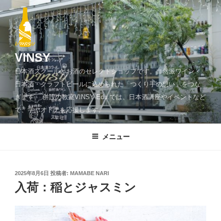
コ
ン
テ
ン
ツ
VINSY
へ
日本酒スクールとお酒のセレクトショップです。自然派ワイン・
ス
日本酒・クラフトビールに込められた「つくり手の想い」をつな
キ
ぎます。 併設の教室VINSY Edu.では、日本酒講座やイベントなど
ッ
で、学ぶオトナを応援します。
プ
メニュー
投
2025年8月6日
投稿者:
MAMABE NARI
稿
入荷：稲とジャスミン
日: