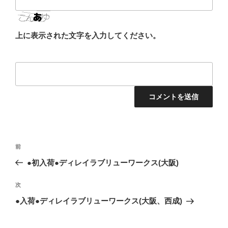
上に表示された文字を入力してください。
投
前
前
稿
の
●初入荷●ディレイラブリューワークス(大阪)
ナ
投
ビ
稿
次
次
ゲ
の
●入荷●ディレイラブリューワークス(大阪、西成)
投
ー
稿
シ