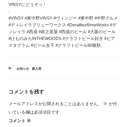
VINSYにどうぞっ！
.
#VINSY #東中野VINSY #ヴィンジー #東中野 #中野グルメ
#ディレイラブリューワークス #DerailleurBrewWorks #デ
ィレイラ #西成 #萩之茶屋 #西成のビール #大阪のビール
#けものみちINTHEWOODS #クラフトビール好き #ビア
スタグラム #ビール女子 #クラフトビール80種類
カ
お知らせ
、
新入荷
テ
ゴ
リ
ー
コメントを残す
メールアドレスが公開されることはありません。
※
が付
いている欄は必須項目です
コメント
※