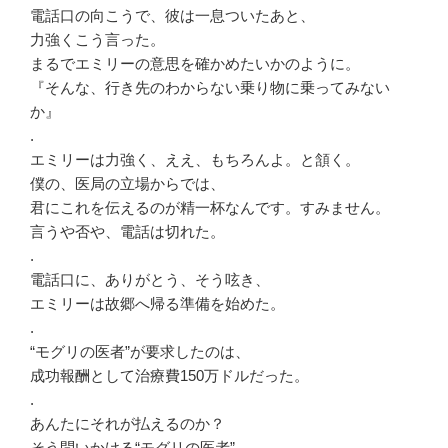
電話口の向こうで、彼は一息ついたあと、
力強くこう言った。
まるでエミリーの意思を確かめたいかのように。
『そんな、行き先のわからない乗り物に乗ってみない
か』
.
エミリーは力強く、ええ、もちろんよ。と頷く。
僕の、医局の立場からでは、
君にこれを伝えるのが精一杯なんです。すみません。
言うや否や、電話は切れた。
.
電話口に、ありがとう、そう呟き、
エミリーは故郷へ帰る準備を始めた。
.
“モグリの医者”が要求したのは、
成功報酬として治療費150万ドルだった。
.
あんたにそれが払えるのか？
そう問いかける“モグリの医者”