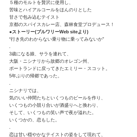
５種のモルトを贅沢に使用し、
苦味とハイアルコールをほんのりとした
甘さで包み込むテイスト
京都のスパイスカレー店、森林食堂プロデュース！
●ストーリー(ブルワリーWeb siteより)
“行き先のわからない乗り物に乗ってみないか”
.
3歳になる娘、サラを連れて、
大阪・ニシナリから故郷のオレゴン州、
ポートランドに戻ってきたエミリー・スコット。
5年ぶりの帰郷であった。
.
ニシナリでは、
気のいい仲間たちといくつものビールを作り、
いくつもの小競り合いが酒盛りへと換わり、
そして、いくつもの笑い声で夜が溢れた。
いくつかの、恋もした。
.
恋は甘い穏やかなテイストの姿をして現れて、