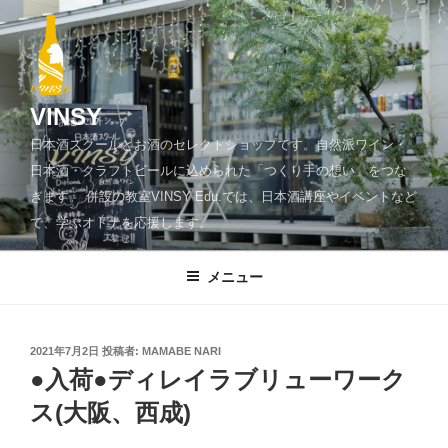
コ
ン
テ
ン
ツ
VINSY
へ
日本酒スクールとお酒のセレクトショップです。自然派ワイン・
ス
日本酒・クラフトビールに込められた「つくり手の想い」をつな
キ
ぎます。 併設の教室VINSY Edu.では、日本酒講座やイベントなど
ッ
で、学ぶオトナを応援します。
プ
メニュー
投
2021年7月2日
投稿者:
MAMABE NARI
稿
●入荷●ディレイラブリューワーク
日:
ス(大阪、西成)