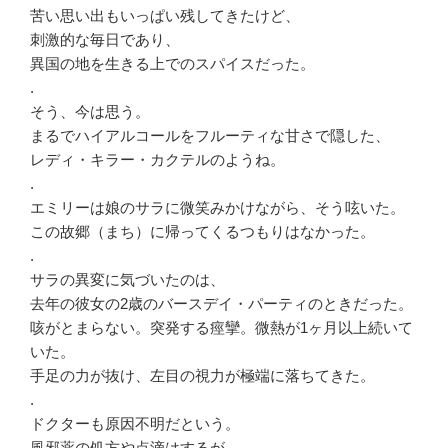
苦い思い出もいっぱい残してきたけど、
刺激的な毎日であり、
異国の地を生きる上でのスパイスだった。
.
そう、今は思う。
まるでハイアルコールをフルーティな甘さで隠した、
レディ・キラー・カクテルのようね。
.
エミリーは娘のサラに微笑みかけながら、そう呟いた。
この故郷（まち）に帰ってくるつもりはなかった。
.
サラの異変に気づいたのは、
去年の彼女の2歳のバースデイ・パーティのときだった。
咳がとまらない。突発する痙攣。微熱が1ヶ月以上続いて
いた。
手足の力が抜け、左目の視力が極端に落ちてきた。
.
ドクターも原因不明だという。
風邪薬の処方や点滴はするが