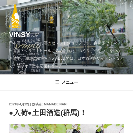
コ
ン
テ
ン
ツ
VINSY
へ
日本酒スクールとお酒のセレクトショップです。自然派ワイン・
ス
日本酒・クラフトビールに込められた「つくり手の想い」をつな
キ
ぎます。 併設の教室VINSY Edu.では、日本酒講座やイベントなど
ッ
で、学ぶオトナを応援します。
プ
メニュー
投
2023年4月22日
投稿者:
MAMABE NARI
稿
●入荷●土田酒造(群馬)！
日: