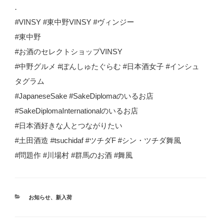
.
#VINSY #東中野VINSY #ヴィンジー
#東中野
#お酒のセレクトショップVINSY
#中野グルメ #ぽんしゅたぐらむ #日本酒女子 #インシュ
タグラム
#JapaneseSake #SakeDiplomaのいるお店
#SakeDiplomaInternationalのいるお店
#日本酒好きな人とつながりたい
#土田酒造 #tsuchidaf #ツチダF #シン・ツチダ舞風
#問題作 #川場村 #群馬のお酒 #舞風
カ
お知らせ
、
新入荷
テ
ゴ