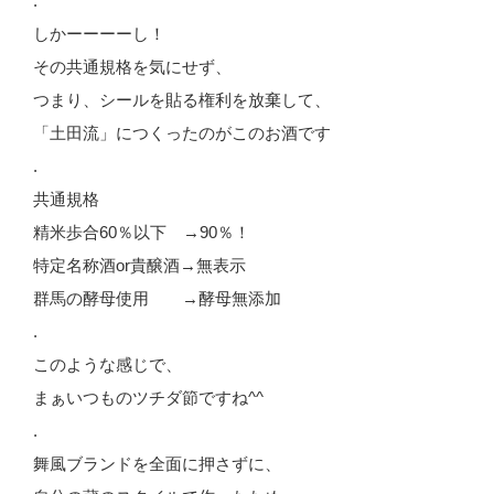
.
しかーーーーし！
その共通規格を気にせず、
つまり、シールを貼る権利を放棄して、
「土田流」につくったのがこのお酒です
.
共通規格
精米歩合60％以下 →90％！
特定名称酒or貴醸酒→無表示
群馬の酵母使用 →酵母無添加
.
このような感じで、
まぁいつものツチダ節ですね^^
.
舞風ブランドを全面に押さずに、