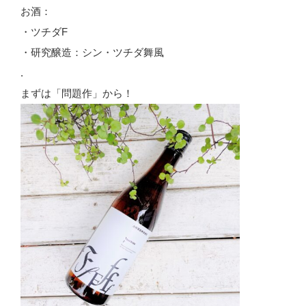
お酒：
・ツチダF
・研究醸造：シン・ツチダ舞風
.
まずは「問題作」から！