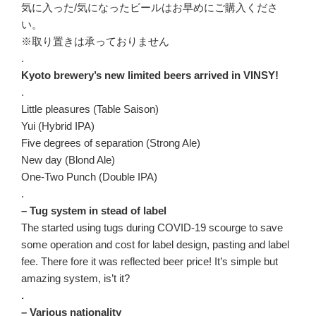
気に入った/気になったビールはお早めにご購入くださ
い。
※取り置きは承っておりません
.
Kyoto brewery’s new limited beers arrived in VINSY!
.
Little pleasures (Table Saison)
Yui (Hybrid IPA)
Five degrees of separation (Strong Ale)
New day (Blond Ale)
One-Two Punch (Double IPA)
.
– Tug system in stead of label
The started using tugs during COVID-19 scourge to save
some operation and cost for label design, pasting and label
fee. There fore it was reflected beer price! It’s simple but
amazing system, is’t it?
.
– Various nationality