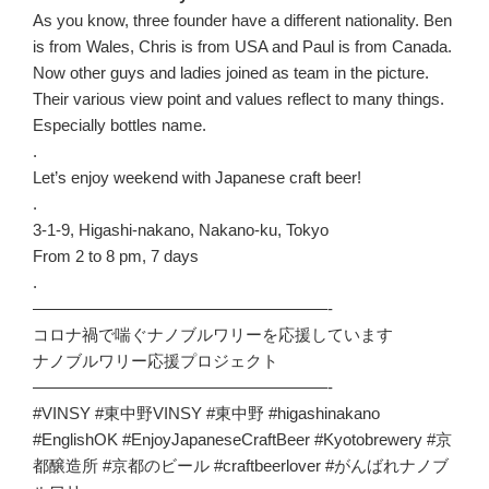
As you know, three founder have a different nationality. Ben
is from Wales, Chris is from USA and Paul is from Canada.
Now other guys and ladies joined as team in the picture.
Their various view point and values reflect to many things.
Especially bottles name.
.
Let’s enjoy weekend with Japanese craft beer!
.
3-1-9, Higashi-nakano, Nakano-ku, Tokyo
From 2 to 8 pm, 7 days
.
——————————————————-
コロナ禍で喘ぐナノブルワリーを応援しています
ナノブルワリー応援プロジェクト
——————————————————-
#VINSY #東中野VINSY #東中野 #higashinakano
#EnglishOK #EnjoyJapaneseCraftBeer #Kyotobrewery #京
都醸造所 #京都のビール #craftbeerlover #がんばれナノブ