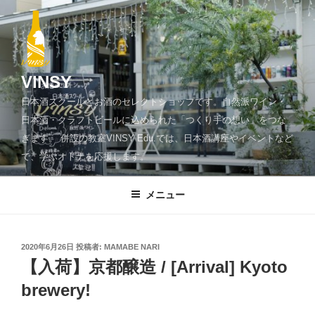
コ
ン
テ
ン
ツ
VINSY
へ
日本酒スクールとお酒のセレクトショップです。自然派ワイン・
ス
日本酒・クラフトビールに込められた「つくり手の想い」をつな
キ
ぎます。 併設の教室VINSY Edu.では、日本酒講座やイベントなど
ッ
で、学ぶオトナを応援します。
プ
メニュー
投
2020年6月26日
投稿者:
MAMABE NARI
稿
【入荷】京都醸造 / [Arrival] Kyoto
日:
brewery!