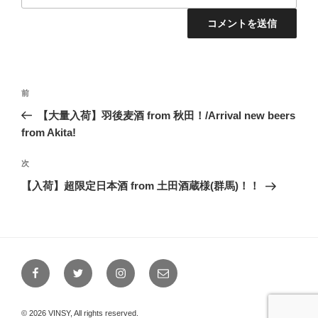
投
前
前
稿
の
【大量入荷】羽後麦酒 from 秋田！/Arrival new beers
ナ
投
from Akita!
ビ
稿
ゲ
次
次
の
ー
【入荷】超限定日本酒 from 土田酒蔵様(群馬)！！
投
シ
稿
ョ
ン
Facebook
Twitter
Instagram
メ
ー
ル
© 2026 VINSY, All rights reserved.