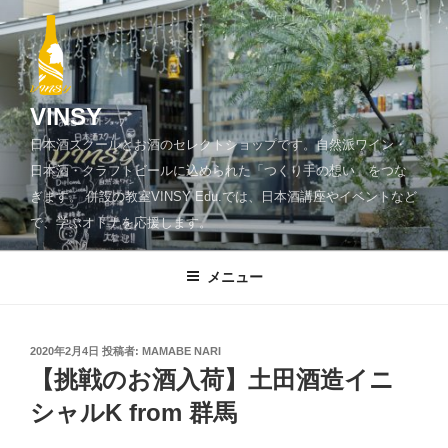
コ
ン
テ
ン
ツ
VINSY
へ
日本酒スクールとお酒のセレクトショップです。自然派ワイン・
ス
日本酒・クラフトビールに込められた「つくり手の想い」をつな
キ
ぎます。 併設の教室VINSY Edu.では、日本酒講座やイベントなど
ッ
で、学ぶオトナを応援します。
プ
メニュー
投
2020年2月4日
投稿者:
MAMABE NARI
稿
【挑戦のお酒入荷】土田酒造イニ
日:
シャルK from 群馬