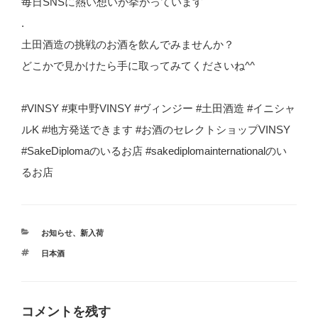
毎日SNSに熱い想いが挙がっています
.
土田酒造の挑戦のお酒を飲んでみませんか？
どこかで見かけたら手に取ってみてくださいね^^
#VINSY #東中野VINSY #ヴィンジー #土田酒造 #イニシャ
ルK #地方発送できます #お酒のセレクトショップVINSY
#SakeDiplomaのいるお店 #sakediplomainternationalのい
るお店
カ
お知らせ
、
新入荷
テ
タ
日本酒
ゴ
グ
リ
ー
コメントを残す