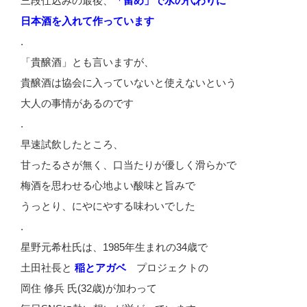
三段仕込みの最後、
「留め」で水の代わりに
日本酒を入れて作っています
.
「貴醸酒」とも言いますが、
貴醸酒は協会に入っていないと使えないという
大人の事情があるのです
.
早速試飲したところ、
甘ったるさが無く、口当たりが優しく滑らかで
梅酒を思わせる心地よい酸味と旨みで
うっとり、にやにやする味わいでした
.
星野元希杜氏は、1985年生まれの34歳で
土田社長と
稲とアガベ
プロジェクトの
岡住 修兵 氏(32歳)が加わって