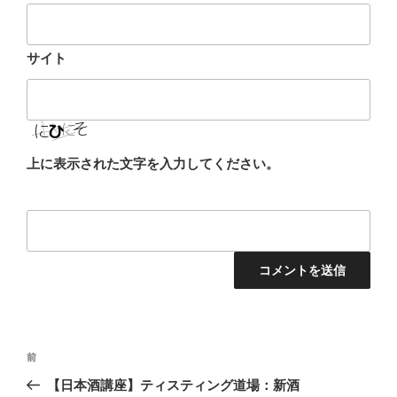
サイト
上に表示された文字を入力してください。
投
前
前
稿
の
【日本酒講座】ティスティング道場：新酒
ナ