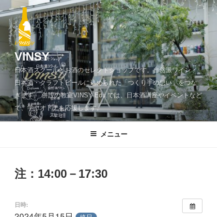
コ
ン
テ
ン
ツ
VINSY
へ
日本酒スクールとお酒のセレクトショップです。自然派ワイン・
ス
日本酒・クラフトビールに込められた「つくり手の想い」をつな
キ
ぎます。 併設の教室VINSY Edu.では、日本酒講座やイベントなど
ッ
で、学ぶオトナを応援します。
プ
メニュー
注：14:00－17:30
日時:
2024年5月15日
終日