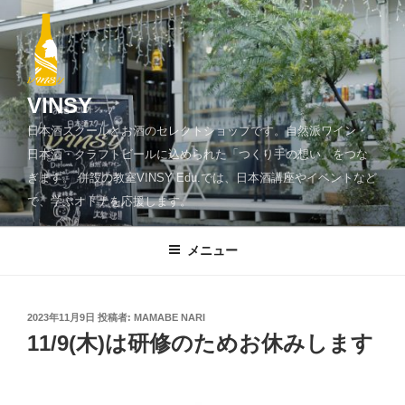
コ
ン
テ
ン
ツ
VINSY
へ
日本酒スクールとお酒のセレクトショップです。自然派ワイン・
ス
日本酒・クラフトビールに込められた「つくり手の想い」をつな
キ
ぎます。 併設の教室VINSY Edu.では、日本酒講座やイベントなど
ッ
で、学ぶオトナを応援します。
プ
メニュー
投
2023年11月9日
投稿者:
MAMABE NARI
稿
11/9(木)は研修のためお休みします
日: