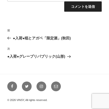
投
前
前
稿
の
●入荷●稲とアガベ「限定酒」(秋田)
ナ
投
ビ
稿
次
次
ゲ
の
●入荷●グレープリパブリック(山形)
投
ー
稿
シ
ョ
ン
Facebook
Twitter
Instagram
メ
ー
ル
© 2026 VINSY, All rights reserved.