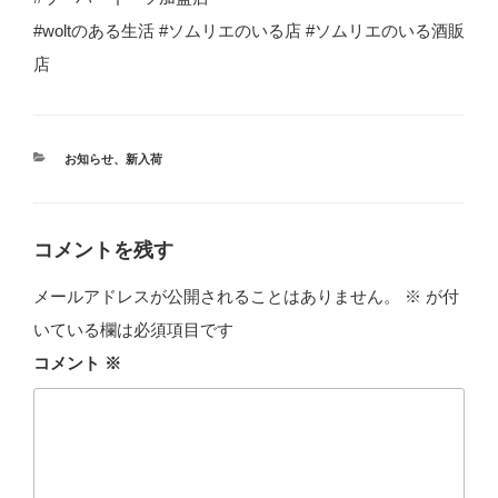
#woltのある生活 #ソムリエのいる店 #ソムリエのいる酒販
店
カ
お知らせ
、
新入荷
テ
ゴ
リ
ー
コメントを残す
メールアドレスが公開されることはありません。
※
が付
いている欄は必須項目です
コメント
※