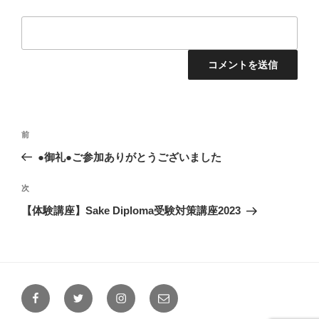
投
前
前
稿
の
●御礼●ご参加ありがとうございました
ナ
投
ビ
稿
次
次
ゲ
の
【体験講座】Sake Diploma受験対策講座2023
投
ー
稿
シ
ョ
ン
Facebook
Twitter
Instagram
メ
ー