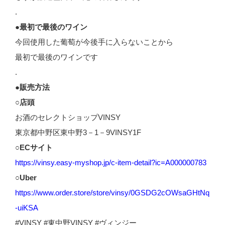
.
●最初で最後のワイン
今回使用した葡萄が今後手に入らないことから
最初で最後のワインです
.
●販売方法
○店頭
お酒のセレクトショップVINSY
東京都中野区東中野3－1－9VINSY1F
○ECサイト
https://vinsy.easy-myshop.jp/c-item-detail?ic=A000000783
○Uber
https://www.order.store/store/vinsy/0GSDG2cOWsaGHtNq
-uiKSA
#VINSY #東中野VINSY #ヴィンジー