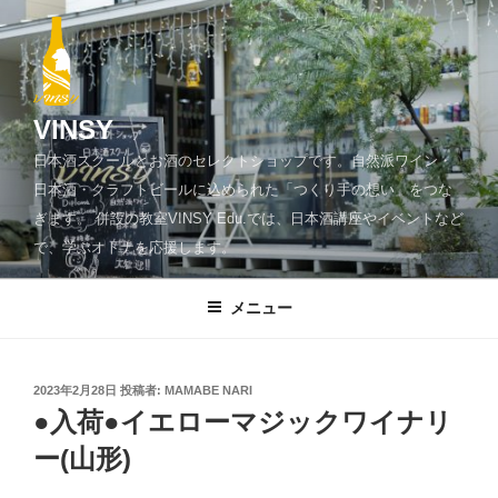
コ
ン
テ
ン
ツ
VINSY
へ
日本酒スクールとお酒のセレクトショップです。自然派ワイン・
ス
日本酒・クラフトビールに込められた「つくり手の想い」をつな
キ
ぎます。 併設の教室VINSY Edu.では、日本酒講座やイベントなど
ッ
で、学ぶオトナを応援します。
プ
メニュー
投
2023年2月28日
投稿者:
MAMABE NARI
稿
●入荷●イエローマジックワイナリ
日:
ー(山形)