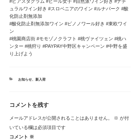
#ビアスタグラム #ビール女子 #自然派ワイン好き #ナチ
ュラルワイン好き #スロベニアのワイン #ルナパーク #酸
化防止剤無添加
#酸化防止剤無添加ワイン #ピノノワール好き #東欧ワイ
ン
#桃園商店街 #モモゾノクラフト #桃ヴァイツェン #桃ハ
ンター #桃狩り #PAYPAY中野区キャンペーン #中野を盛
り上げよう
カ
お知らせ
、
新入荷
テ
ゴ
リ
ー
コメントを残す
メールアドレスが公開されることはありません。
※
が付
いている欄は必須項目です
コメント
※