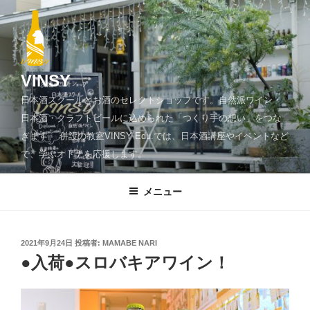
コ
ン
テ
ン
ツ
VINSY
へ
日本酒スクールとお酒のセレクトショップです。自然派ワイン・
ス
日本酒・クラフトビールに込められた「つくり手の想い」をつな
キ
ぎます。 併設の教室VINSY Edu.では、日本酒講座やイベントなど
ッ
で、学ぶオトナを応援します。
プ
メニュー
投
2021年9月24日
投稿者:
MAMABE NARI
稿
●入荷●スロバキアワイン！
日: