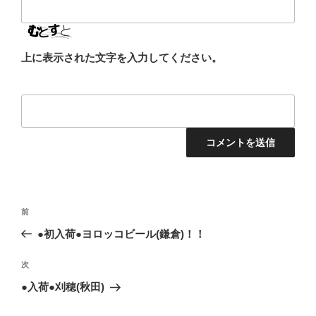
上に表示された文字を入力してください。
投
前
前
稿
の
●初入荷●ヨロッコビール(鎌倉)！！
ナ
投
ビ
稿
次
次
ゲ
の
●入荷●刈穂(秋田)
投
ー