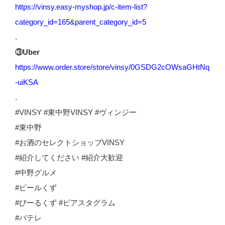
https://vinsy.easy-myshop.jp/c-item-list?
category_id=165&parent_category_id=5
.
③Uber
https://www.order.store/store/vinsy/0GSDG2cOWsaGHtNq
-uiKSA
.
#VINSY #東中野VINSY #ヴィンジー
#東中野
#お酒のセレクトショップVINSY
#紹介してください #紹介大歓迎
#中野グルメ
#ビールくず
#びーるくず #ビアスタグラム
#バテレ