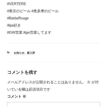
#VERTERE
#東京のビール #奥多摩のビール
#BarbeRouge
#ipa好き
#GW営業 #gw営業してます
カ
お知らせ
、
新入荷
テ
ゴ
リ
ー
コメントを残す
メールアドレスが公開されることはありません。
※
が付
いている欄は必須項目です
コメント
※