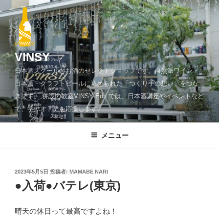
コ
ン
テ
ン
ツ
VINSY
へ
日本酒スクールとお酒のセレクトショップです。自然派ワイン・
ス
日本酒・クラフトビールに込められた「つくり手の想い」をつな
キ
ぎます。 併設の教室VINSY Edu.では、日本酒講座やイベントなど
ッ
で、学ぶオトナを応援します。
プ
メニュー
投
2023年5月5日
投稿者:
MAMABE NARI
稿
●入荷●バテレ(東京)
日:
晴天の休日って最高ですよね！