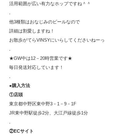
活用範囲が広い有力なホップですね＾＾
.
他3種類はおなじみのビールなので
詳細は割愛しますね！
お散歩がてらVINSYにいらしてくださいねーっ
.
★GW中は12－20時営業です★
毎日発送対応しています！
.
●購入方法
①店頭
東京都中野区東中野3－1－9－1F
JR東中野駅徒歩2分、大江戸線徒歩1分
.
②ECサイト