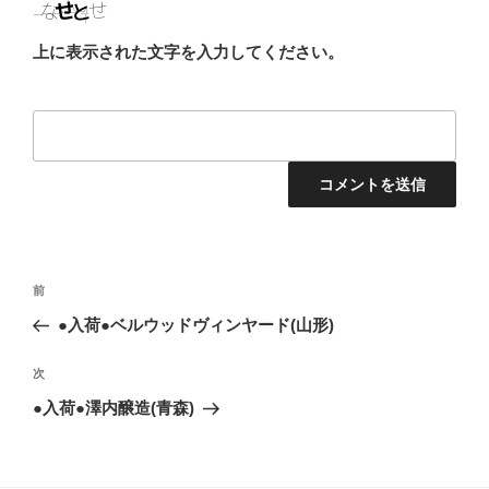
上に表示された文字を入力してください。
投
前
前
稿
の
●入荷●ベルウッドヴィンヤード(山形)
ナ
投
ビ
稿
次
次
ゲ
の
●入荷●澤内醸造(青森)
投
ー
稿
シ