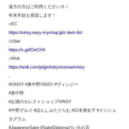
遠方の方はご利用くださいネ！
年末年始も発送します！
○EC
https://vinsy.easy-myshop.jp/c-item-list
○Uber
https://x.gd/OnCH4
○Wolt
https://wolt.com/ja/jpn/tokyo/venue/vinsy
.
#VINSY #東中野VINSY #ヴィンジー
#東中野
#お酒のセレクトショップVINSY
#中野グルメ #ぽんしゅたぐらむ #日本酒女子 #インシュ
タグラム
#JapaneseSake #SakeDiplomaのいるお店