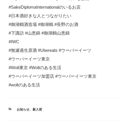
#SakeDiplomaInternationalのいるお店
#日本酒好きな人とつながりたい
#御湖鶴酒造場 #御湖鶴 #長野のお酒
#下諏訪 #山恵錦 #御湖鶴山恵錦
#IWC
#無濾過生原酒 #Ubereats #ウーバーイーツ
#ウーバーイーツ東京
#Wolt東京 #Woltのある生活
#ウーバーイーツ加盟店 #ウーバーイーツ東京
#woltのある生活
カ
お知らせ
、
新入荷
テ
ゴ
リ