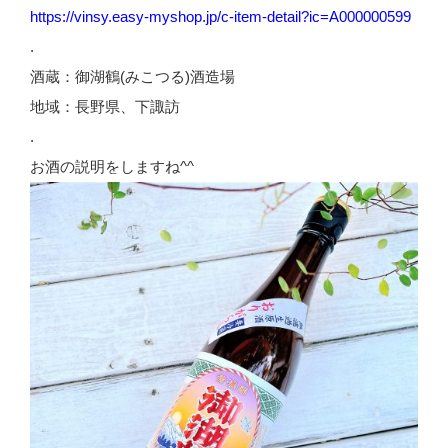
https://vinsy.easy-myshop.jp/c-item-detail?ic=A000000599
.
酒蔵：御湖鶴(みこつる)酒造場
地域：長野県、下諏訪
.
お酒の説明をしますね^^