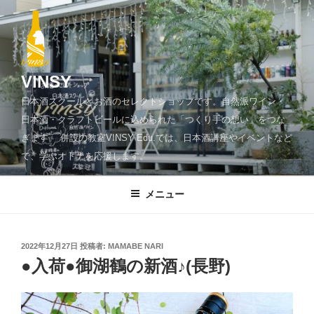
コ
ン
テ
ン
ツ
VINSY
へ
日本酒スクールとお酒のセレクトショップです。自然派ワイン・
ス
日本酒・クラフトビールに込められた「つくり手の想い」をつな
キ
ぎます。 併設の教室VINSY Edu.では、日本酒講座やイベントなど
ッ
で、学ぶオトナを応援します。
プ
メニュー
投
2022年12月27日
投稿者:
MAMABE NARI
稿
●入荷●御湖鶴の新酒♪(長野)
日: