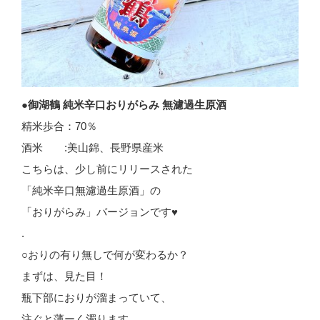
●御湖鶴 純米辛口おりがらみ 無濾過生原酒
精米歩合：70％
酒米 :美山錦、長野県産米
こちらは、少し前にリリースされた
「純米辛口無濾過生原酒」の
「おりがらみ」バージョンです♥
.
○おりの有り無しで何が変わるか？
まずは、見た目！
瓶下部におりが溜まっていて、
注ぐと薄ーく濁ります