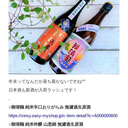
年末ってなんだか落ち着かないですね^^
日本酒も新酒が入荷ラッシュです！
.
○御湖鶴 純米辛口おりがらみ 無濾過生原酒
https://vinsy.easy-myshop.jp/c-item-detail?ic=A000000600
○御湖鶴 純米吟醸 山恵錦 無濾過生原酒