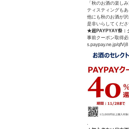
「秋のお酒の楽しみ
ティスティングもあ
他にも秋のお酒が沢
是非いらしてくださ
★超PAYPYAY祭
事前クーポン取得必
s.paypay.ne.jp/qfVj8
.