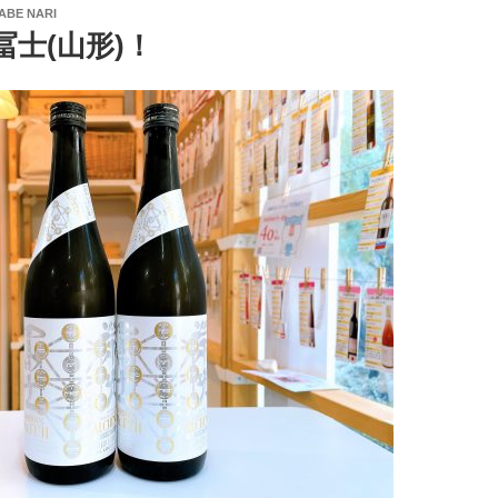
ABE NARI
冨士(山形)！