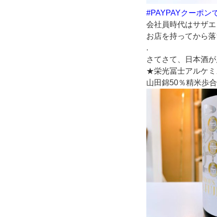
#PAYPAYクーポ
会社員時代はサザエ
お店を持ってから落
.
さてさて、日本酒が
★栄光冨士アルケミ
山田錦50％精米歩