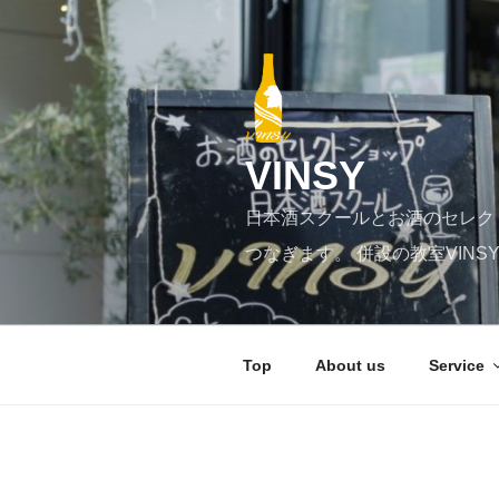
コ
ン
テ
ン
ツ
へ
VINSY
ス
キ
日本酒スクールとお酒のセレク
ッ
プ
つなぎます。 併設の教室VIN
Top
About us
Service