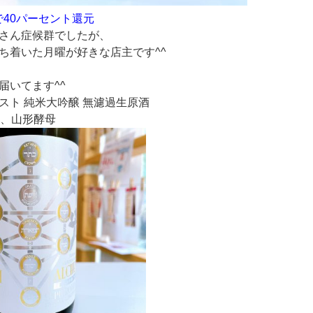
ンで40パーセント還元
さん症候群でしたが、
ち着いた月曜が好きな店主です^^
届いてます^^
スト 純米大吟醸 無濾過生原酒
合、山形酵母