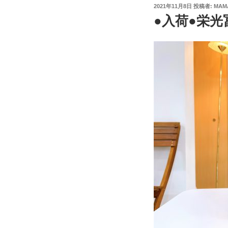
投
2021年11月8日
投稿者:
MAM
稿
●入荷●栄光
日: