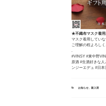
★不織布マスク着用
マスク着用していな
ご理解の程よろしく
.
#VINSY #東中野
原酒 #生酒好きな人
ンジーエデュ #日本酒
カ
お知らせ
、
新入荷
テ
ゴ
リ
ー