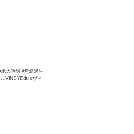
#純米大吟醸 #無濾過生
INSYEdu #ヴィ