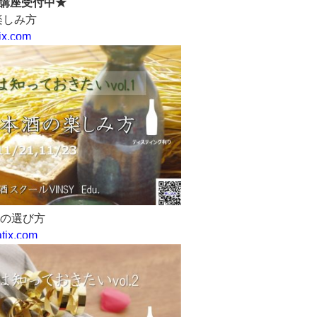
講座受付中★
の楽しみ方
tix.com
酒の選び方
atix.com