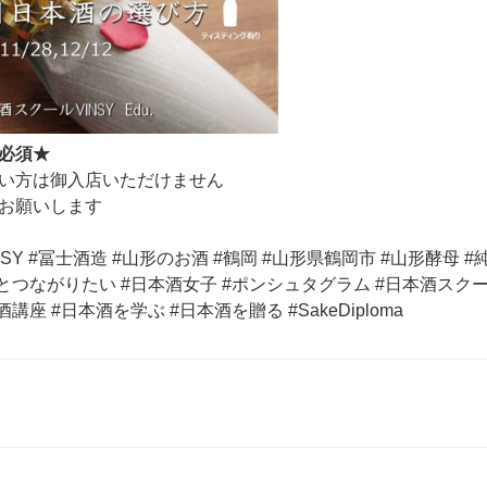
必須★
い方は御入店いただけません
お願いします
VINSY #冨士酒造 #山形のお酒 #鶴岡 #山形県鶴岡市 #山形酵母 
とつながりたい #日本酒女子 #ポンシュタグラム #日本酒スクールV
講座 #日本酒を学ぶ #日本酒を贈る #SakeDiploma