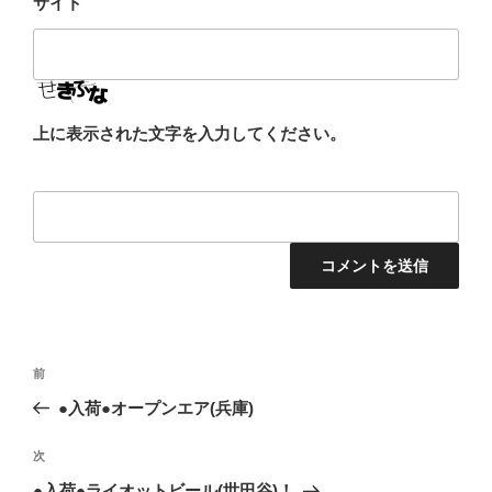
サイト
上に表示された文字を入力してください。
投
前
前
稿
の
●入荷●オープンエア(兵庫)
ナ
投
ビ
稿
次
次
ゲ
の
●入荷●ライオットビール(世田谷)！