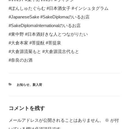
#ぽんしゅたぐらむ #日本酒女子 #インシュタグラム
#JapaneseSake #SakeDiplomaのいるお店
#SakeDiplomaInternationalのいるお店
#東中野 #日本酒好きな人とつながりたい
#大倉本家 #菩提酛 #菩提泉
#大倉源流菊もと #大倉源流古代もと
#奈良のお酒
カ
お知らせ
、
新入荷
テ
ゴ
リ
ー
コメントを残す
メールアドレスが公開されることはありません。
※
が付
いている欄は必須項目です