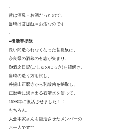
.
昔は酒母＝お酒だったので、
当時は菩提酛＝お酒なのです
.
●復活菩提酛
長い間造られなくなった菩提酛は、
奈良県の酒蔵の有志が集まり、
御酒之日記(ごしゅのにっき)を紐解き、
当時の造り方を試し、
菩提山正暦寺から乳酸菌を採取し、
正暦寺に湧き出る石清水を使って、
1998年に復活させました！！
もちろん、
大倉本家さんも復活させたメンバーの
お一人です^^