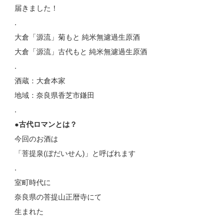
届きました！
.
大倉「源流」菊もと 純米無濾過生原酒
大倉「源流」古代もと 純米無濾過生原酒
.
酒蔵：大倉本家
地域：奈良県香芝市鎌田
.
●古代ロマンとは？
今回のお酒は
「菩提泉(ぼだいせん)」と呼ばれます
.
室町時代に
奈良県の菩提山正暦寺にて
生まれた