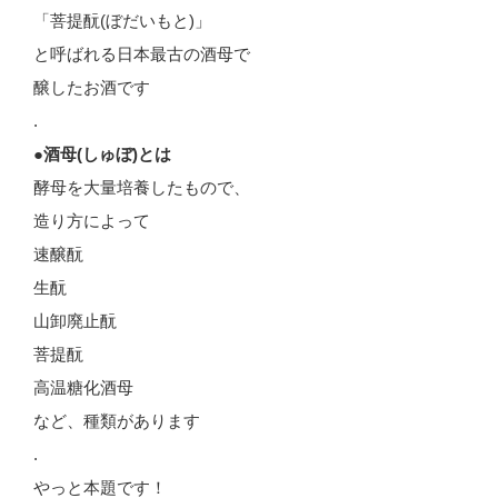
「菩提酛(ぼだいもと)」
と呼ばれる日本最古の酒母で
醸したお酒です
.
●酒母(しゅぼ)とは
酵母を大量培養したもので、
造り方によって
速醸酛
生酛
山卸廃止酛
菩提酛
高温糖化酒母
など、種類があります
.
やっと本題です！