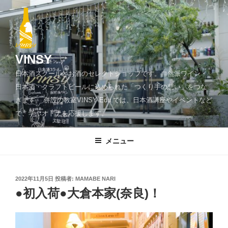
コ
ン
テ
ン
ツ
VINSY
へ
日本酒スクールとお酒のセレクトショップです。自然派ワイン・
ス
日本酒・クラフトビールに込められた「つくり手の想い」をつな
キ
ぎます。 併設の教室VINSY Edu.では、日本酒講座やイベントなど
ッ
で、学ぶオトナを応援します。
プ
メニュー
投
2022年11月5日
投稿者:
MAMABE NARI
稿
●初入荷●大倉本家(奈良)！
日: