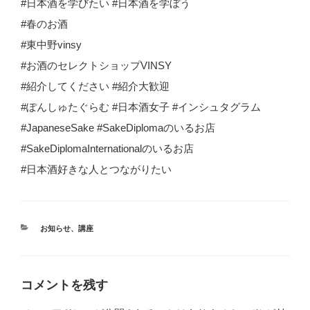
#日本酒を学びたい #日本酒を学ぼう
#春のお酒
#東中野vinsy
#お酒のセレクトショップVINSY
#紹介してください #紹介大歓迎
#ぽんしゅたぐらむ #日本酒女子 #インシュタグラム
#JapaneseSake #SakeDiplomaのいるお店
#SakeDiplomaInternationalのいるお店
#日本酒好きな人とつながりたい
カ
お知らせ
、
講座
テ
ゴ
リ
ー
コメントを残す