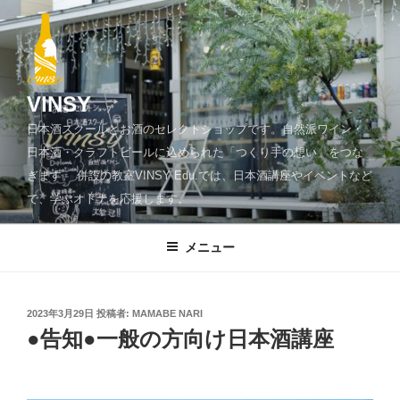
コ
ン
テ
ン
ツ
VINSY
へ
日本酒スクールとお酒のセレクトショップです。自然派ワイン・
ス
日本酒・クラフトビールに込められた「つくり手の想い」をつな
キ
ぎます。 併設の教室VINSY Edu.では、日本酒講座やイベントなど
ッ
で、学ぶオトナを応援します。
プ
メニュー
投
2023年3月29日
投稿者:
MAMABE NARI
稿
●告知●一般の方向け日本酒講座
日: