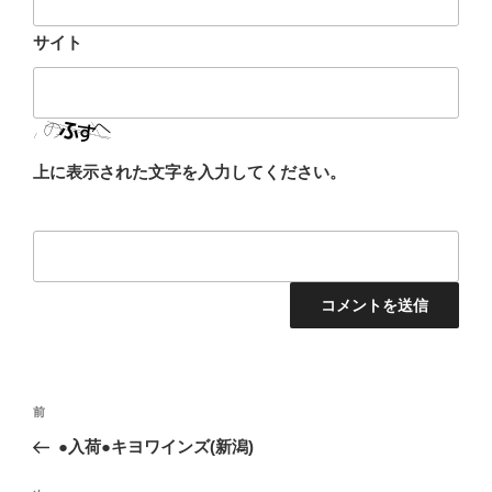
サイト
上に表示された文字を入力してください。
投
前
前
稿
の
●入荷●キヨワインズ(新潟)
ナ
投