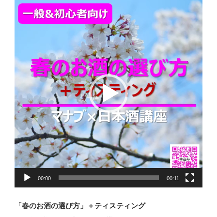
動
画
プ
レ
ー
ヤ
ー
00:00
00:11
「春のお酒の選び方」＋ティスティング