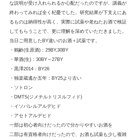
な説明が受け入れられるか心配だったのですが、講義が
終わってみれば全く杞憂でした。研究結果が下支えにあ
るものは納得性が高く、実際に試薬や老ねたお酒で検証
してもらうことで、更に理解を深めていただきました。
当日ご用意したBY違いのお酒＋試薬です。
・鶴齢(生原酒)：29BY,30BY
・華酒(生)：30BY～27BY
・黒澤2014：BY26
・独楽蔵遙か五年：BY25より古い
・ソトロン
・DMTS(ジメチルトリスルフィド)
・イソバレルアルデヒド
・アセトアルデヒド
一部は初心者向けだったので分かりやすいお酒を
二部は有資格者向けだったので、お酒も試薬も少し複雑