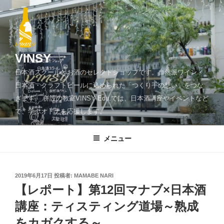
コ
ン
テ
ン
ツ
VINSY
へ
日本酒スクールとお酒のセレクトショップです。自然派ワイン・
ス
日本酒・クラフトビールに込められた「つくり手の想い」をつな
キ
ぎます。 併設の教室VINSY Edu.では、日本酒講座やイベントなど
ッ
で、学ぶオトナを応援します。
プ
メニュー
投
2019年6月17日
投稿者:
MAMABE NARI
稿
【レポート】第12回マナブ×日本酒
日:
講座：ティスティング道場～熟成
をカガクする～