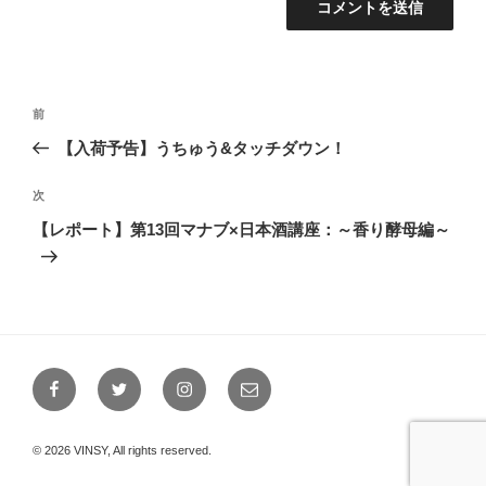
投
前
前
稿
の
【入荷予告】うちゅう&タッチダウン！
ナ
投
ビ
稿
次
次
ゲ
の
【レポート】第13回マナブ×日本酒講座：～香り酵母編～
投
ー
稿
シ
ョ
ン
Facebook
Twitter
Instagram
メ
ー
ル
© 2026 VINSY, All rights reserved.