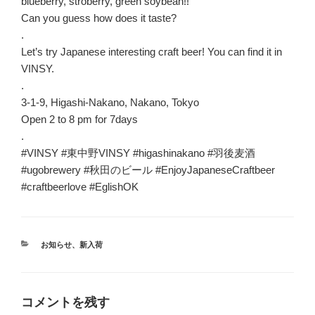
blueberry, stroberry, green soybean!!
Can you guess how does it taste?
.
Let’s try Japanese interesting craft beer! You can find it in
VINSY.
.
3-1-9, Higashi-Nakano, Nakano, Tokyo
Open 2 to 8 pm for 7days
.
#VINSY #東中野VINSY #higashinakano #羽後麦酒
#ugobrewery #秋田のビール #EnjoyJapaneseCraftbeer
#craftbeerlove #EglishOK
カ
お知らせ
、
新入荷
テ
ゴ
リ
ー
コメントを残す