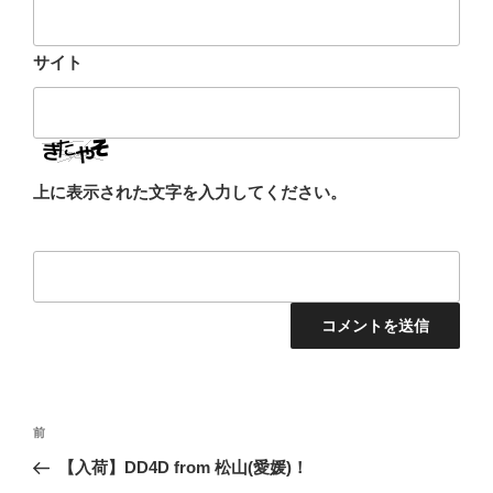
サイト
上に表示された文字を入力してください。
投
前
前
稿
の
【入荷】DD4D from 松山(愛媛)！
ナ
投