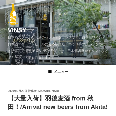
コ
ン
テ
ン
ツ
VINSY
へ
日本酒スクールとお酒のセレクトショップです。自然派ワイン・
ス
日本酒・クラフトビールに込められた「つくり手の想い」をつな
キ
ぎます。 併設の教室VINSY Edu.では、日本酒講座やイベントなど
ッ
で、学ぶオトナを応援します。
プ
メニュー
投
2020年6月25日
投稿者:
MAMABE NARI
稿
【大量入荷】羽後麦酒 from 秋
日:
田！/Arrival new beers from Akita!